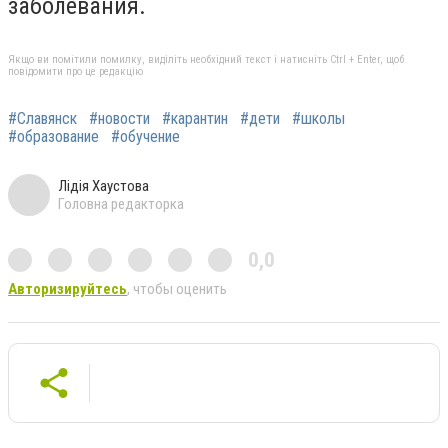
заболевания.
Якщо ви помітили помилку, виділіть необхідний текст і натисніть Ctrl + Enter, щоб
повідомити про це редакцію
#Славянск
#новости
#карантин
#дети
#школы
#образование
#обучение
Лідія Хаустова
Головна редакторка
0,0
Авторизируйтесь
, чтобы оценить