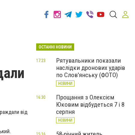
ОСТАННІ НОВИНИ
Рятувальники показали
17:23
наслідки дронових ударів
дали
по Слов'янську (ФОТО)
НОВИНИ
Прощання з Олексієм
16:30
Юковим відбудеться 7 і 8
серпня
траждали від
НОВИНИ
ький.
58-річний житель
15:16