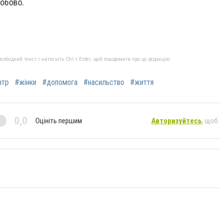
обово.
бхідний текст і натисніть Ctrl + Enter, щоб повідомити про це редакцію
нтр
#жінки
#допомога
#насильство
#життя
0,0
Оцініть першим
Авторизуйтесь
, щоб