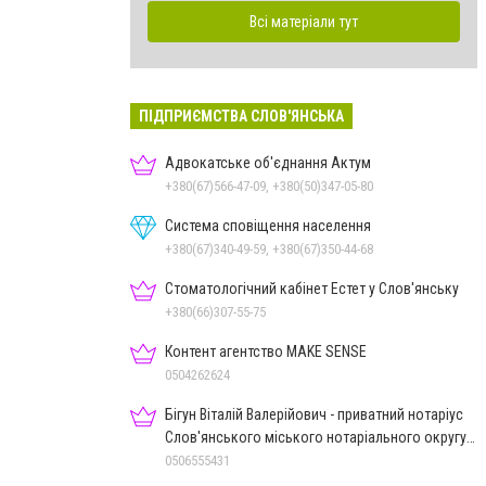
Всі матеріали тут
ПІДПРИЄМСТВА СЛОВ'ЯНСЬКА
Адвокатське об'єднання Актум
+380(67)566-47-09, +380(50)347-05-80
Система сповіщення населення
+380(67)340-49-59, +380(67)350-44-68
Стоматологічний кабінет Естет у Слов'янську
+380(66)307-55-75
Контент агентство MAKE SENSE
0504262624
Бігун Віталій Валерійович - приватний нотаріус
Слов'янського міського нотаріального округу
Дон.обл.
0506555431