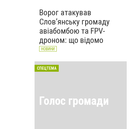
Ворог атакував
Слов’янську громаду
авіабомбою та FPV-
дроном: що відомо
НОВИНИ
СПЕЦТЕМА
Голос громади