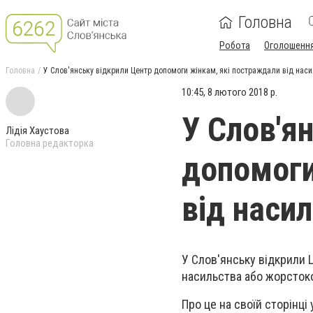
Головна
Робота
Оголошенн
Головна
У Слов'янську відкрили Центр допомоги жінкам, які постраждали від нас
10:45, 8 лютого 2018 р.
У Слов'я
Лідія Хаустова
Головна редакторка
допомоги
від наси
У Слов'янську відкрили Ц
насильства або жорсток
Про це на своїй сторінці 