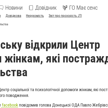
Новини
Довідник
ГО Має сенс
я
Довідкова
Нерухомість
Звіт про прозорість JTI
ильства
нську відкрили Центр
 жінкам, які постраж
льства
ентр соціальної та психологічної допомоги жінкам, які пос
ого поводження.
у
facebook
повідомив голова Донецької ОДА Павло Жебрівс