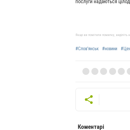
послуги надаються цілод
Якщо ви помітили помилку, виділіть нео
#Слов'янськ
#новини
#Це
Коментарі