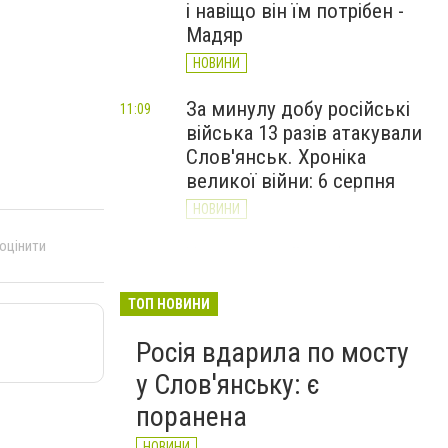
і навіщо він їм потрібен -
Мадяр
НОВИНИ
За минулу добу російські
11:09
війська 13 разів атакували
Слов'янськ. Хроніка
великої війни: 6 серпня
НОВИНИ
 оцінити
Через постійні обстріли
10:29
Слов’янська
Донецькоблгаз припиняє
ТОП НОВИНИ
обслуговування двох
Росія вдарила по мосту
районів
у Слов'янську: є
НОВИНИ
поранена
НОВИНИ