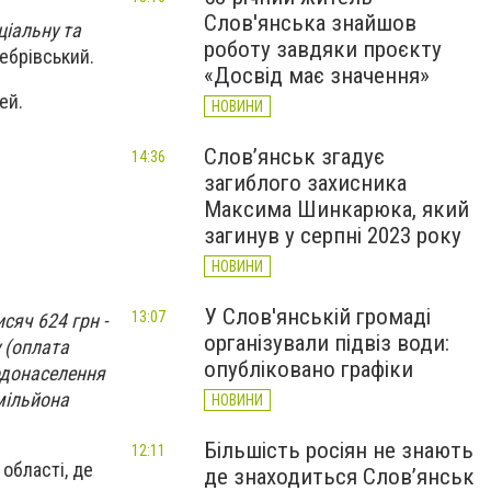
Слов'янська знайшов
ціальну та
роботу завдяки проєкту
Жебрівський.
«Досвід має значення»
ей.
НОВИНИ
Слов’янськ згадує
14:36
загиблого захисника
Максима Шинкарюка, який
загинув у серпні 2023 року
НОВИНИ
У Слов'янській громаді
13:07
сяч 624 грн -
організували підвіз води:
 (оплата
опубліковано графіки
одонаселення
мільйона
НОВИНИ
Більшість росіян не знають
12:11
області, де
де знаходиться Слов’янськ