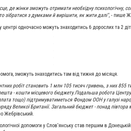
сце, де жінки зможуть отримати необхідну психологічну, со
то зібратися з думками й вирішити, як жити далі"
, - пише 
у центрі одночасно можуть знаходитись 6 дорослих та 2 діт
помога, зможуть знаходитись там від тижня до місяця.
тних робіт становить 1 млн 105 тисяч гривень, з них 855 ти
решта - кошти місцевого бюджету.Подальша робота Центру
 плата тощо) підтримуватиметься Фондом ООН у галузі нар
уряду Великої Британії. Загальний бюджет - понад півтора 
вло Жебрівський.
хологічної допомоги у Слов'янську став першим в Донецькій 