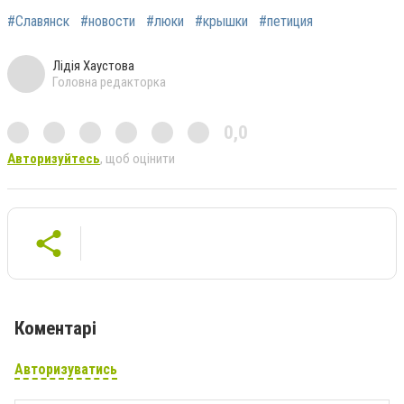
#Славянск
#новости
#люки
#крышки
#петиция
Лідія Хаустова
Головна редакторка
0,0
Авторизуйтесь
, щоб оцінити
Коментарі
Авторизуватись