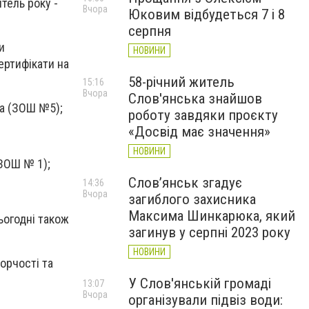
тель року -
Вчора
Юковим відбудеться 7 і 8
серпня
и
НОВИНИ
ертифікати на
58-річний житель
15:16
Вчора
Слов'янська знайшов
на (ЗОШ №5);
роботу завдяки проєкту
«Досвід має значення»
НОВИНИ
(ЗОШ № 1);
Слов’янськ згадує
14:36
Вчора
загиблого захисника
Максима Шинкарюка, який
сьогодні також
загинув у серпні 2023 року
НОВИНИ
орчості та
У Слов'янській громаді
13:07
Вчора
організували підвіз води: