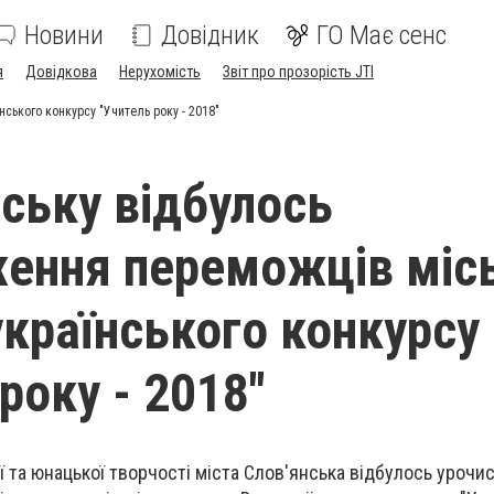
Новини
Довідник
ГО Має сенс
я
Довідкова
Нерухомість
Звіт про прозорість JTI
ського конкурсу "Учитель року - 2018"
нську відбулось
ення переможців міс
українського конкурсу
року - 2018"
ї та юнацької творчості міста Слов'янська відбулось урочи