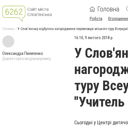
Головна
Робота
Оголошенн
Головна
У Слов'янську відбулось нагородження переможців міського туру Всеукраїн
16:10, 9 лютого 2018 р.
У Слов'я
Олександра Пилипенко
Директорка медіанапрямку
нагородж
туру Все
"Учитель 
Сьогодні у Центрі дитячо