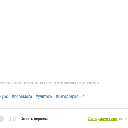
бхідний текст і натисніть Ctrl + Enter, щоб повідомити про це редакцію
курс
#перемога
#учитель
#нагородження
0,0
Оцініть першим
Авторизуйтесь
, щоб