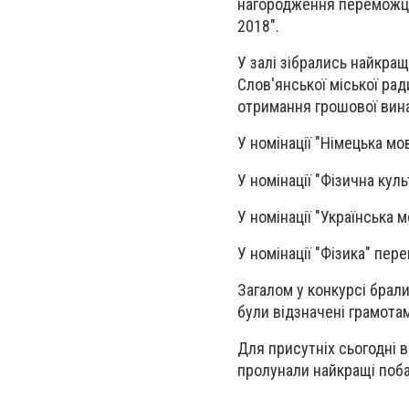
нагородження переможців
2018".
У залі зібрались найкращ
Слов'янської міської ра
отримання грошової вин
У номінації "Німецька м
У номінації "Фізична кул
У номінації "Українська 
У номінації "Фізика" пер
Загалом у конкурсі брали
були відзначені грамота
Для присутніх сьогодні 
пролунали найкращі поба