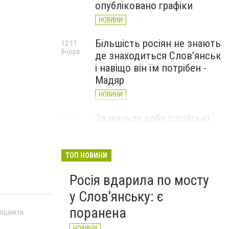
опубліковано графіки
НОВИНИ
Більшість росіян не знають
12:11
Вчора
де знаходиться Слов’янськ
і навіщо він їм потрібен -
Мадяр
НОВИНИ
За минулу добу російські
11:09
Вчора
війська 13 разів атакували
Слов'янськ. Хроніка
великої війни: 6 серпня
ТОП НОВИНИ
НОВИНИ
Росія вдарила по мосту
у Слов'янську: є
поранена
 оцінити
НОВИНИ