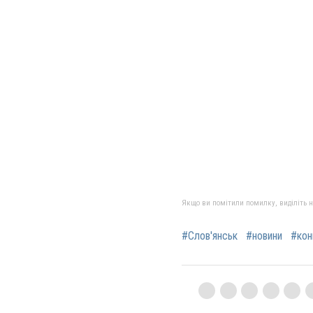
Якщо ви помітили помилку, виділіть нео
#Слов'янськ
#новини
#кон