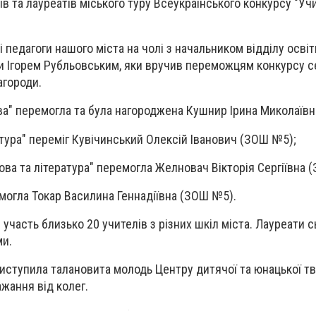
 та лауреатів міського туру Всеукраїнського конкурсу "Учи
і педагоги нашого міста на чолі з начальником відділу освіт
ди Ігорем Рубльовським, яки вручив переможцям конкурсу с
агороди.
ова" перемогла та була нагороджена Кушнир Ірина Миколаїв
ьтура" переміг Кувічинський Олексій Іванович (ЗОШ №5);
мова та література" перемогла Желновач Вікторія Сергіївна 
емогла Токар Василина Геннадіївна (ЗОШ №5).
 участь близько 20 учителів з різних шкіл міста. Лауреати 
ми.
виступила талановита молодь Центру дитячої та юнацької тв
жання від колег.