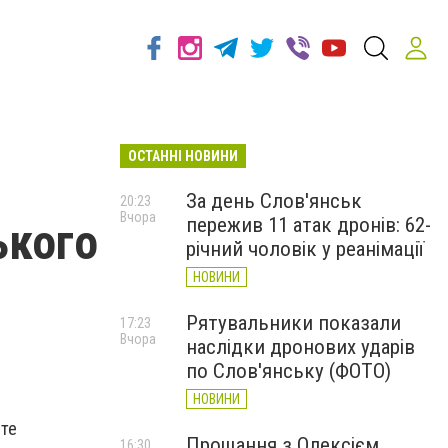
ОСТАННІ НОВИНИ
За день Слов'янськ
20:23
Вчора
пережив 11 атак дронів: 62-
ького
річний чоловік у реанімації
НОВИНИ
Рятувальники показали
17:23
Вчора
наслідки дронових ударів
по Слов'янську (ФОТО)
НОВИНИ
сте
Прощання з Олексієм
16:30