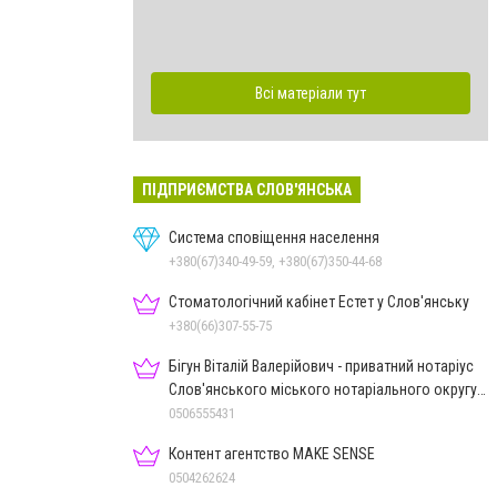
Всі матеріали тут
ПІДПРИЄМСТВА СЛОВ'ЯНСЬКА
Система сповіщення населення
+380(67)340-49-59, +380(67)350-44-68
Стоматологічний кабінет Естет у Слов'янську
+380(66)307-55-75
Бігун Віталій Валерійович - приватний нотаріус
Слов'янського міського нотаріального округу
Дон.обл.
0506555431
Контент агентство MAKE SENSE
0504262624