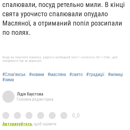
спалювали, посуд ретельно мили. В кінці
свята урочисто спалювали опудало
Масляної, а отриманий попіл розсипали
по полях.
Якщо ви помітили помилку, виділіть необхідний текст і натисніть Ctrl + Enter, щоб
повідомити про це редакцію
#Слов'янськ
#новини
#масляна
#свято
#традиції
#млинці
#зима
Лідія Хаустова
Головна редакторка
0,0
Авторизуйтесь
, щоб оцінити