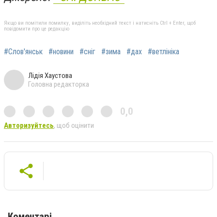
Якщо ви помітили помилку, виділіть необхідний текст і натисніть Ctrl + Enter, щоб
повідомити про це редакцію
#Слов'янськ
#новини
#сніг
#зима
#дах
#ветлініка
Лідія Хаустова
Головна редакторка
0,0
Авторизуйтесь
, щоб оцінити
Коментарі