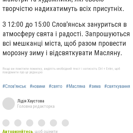
творчістю надихатимуть всіх присутніх.
З 12:00 до 15:00 Слов'янськ зануриться в
атмосферу свята і радості. Запрошуються
всі мешканці міста, щоб разом провести
морозну зиму і відсвяткувати Масляну.
Якщо ви помітили помилку, виділіть необхідний текст і натисніть Ctrl + Enter, щоб
повідомити про це редакцію
#Слов'янськ
#новини
#свято
#Масляна
#зима
#святкування
Лідія Хаустова
Головна редакторка
Авторизуйтесь
, щоб оцінити