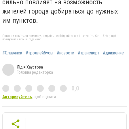
сильно повлияет на возможность
жителей города добираться до нужных
им пунктов.
Якщо ви помітили помилку, виділіть необхідний текст і натисніть Ctrl + Enter, щоб
повідомити про це редакцію
#Славянск
#троллейбусы
#новости
#транспорт
#движение
Лідія Хаустова
Головна редакторка
0,0
Авторизуйтесь
, щоб оцінити