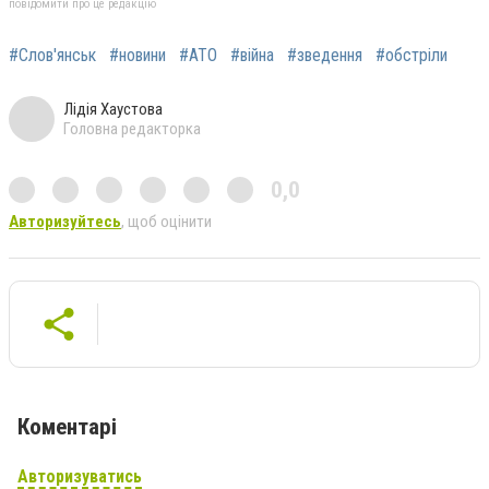
повідомити про це редакцію
#Слов'янськ
#новини
#АТО
#війна
#зведення
#обстріли
Лідія Хаустова
Головна редакторка
0,0
Авторизуйтесь
, щоб оцінити
Коментарі
Авторизуватись