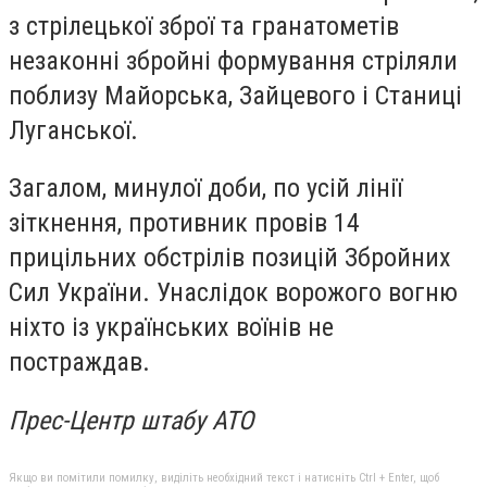
з стрілецької зброї та гранатометів
незаконні збройні формування стріляли
поблизу Майорська, Зайцевого і Станиці
Луганської.
Загалом, минулої доби, по усій лінії
зіткнення, противник провів 14
прицільних обстрілів позицій Збройних
Сил України. Унаслідок ворожого вогню
ніхто із українських воїнів не
постраждав.
Прес-Центр штабу АТО
Якщо ви помітили помилку, виділіть необхідний текст і натисніть Ctrl + Enter, щоб