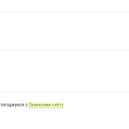
я погоджуюся з
Правилами сайту