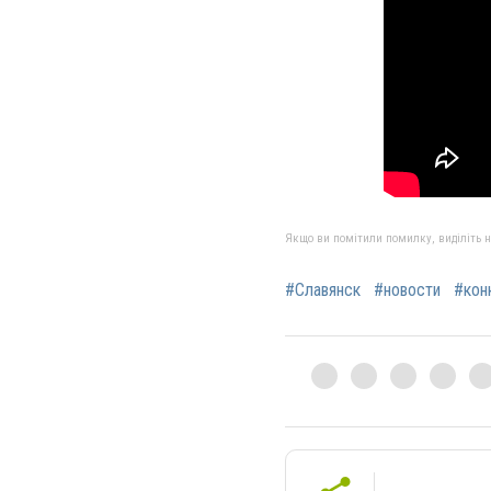
Якщо ви помітили помилку, виділіть нео
#Славянск
#новости
#кон