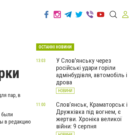
ОСТАННІ НОВИНИ
У Слов'янську через
13:03
російські удари горіли
рки
адмінбудівля, автомобіль і
дрова
НОВИНИ
ля пар, в
Слов’янськ, Краматорськ і
11:00
Дружківка під вогнем, є
я были
жертви. Хроніка великої
ны в редакцию
війни: 9 серпня
НОВИНИ