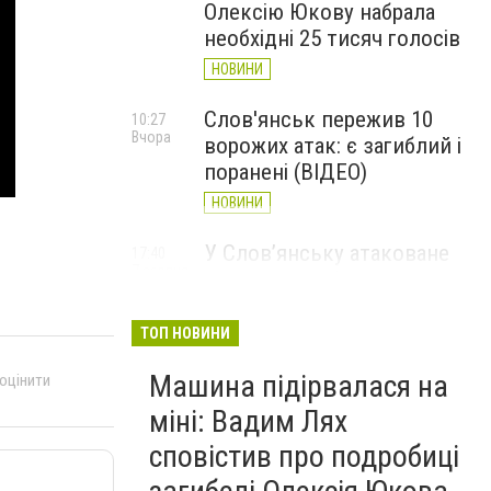
Олексію Юкову набрала
необхідні 25 тисяч голосів
НОВИНИ
Слов'янськ пережив 10
10:27
Вчора
ворожих атак: є загиблий і
поранені (ВІДЕО)
НОВИНИ
У Слов’янську атаковане
17:40
7 серпня
перехрестя, п'ятеро
поранених
ТОП НОВИНИ
НОВИНИ
Машина підірвалася на
 оцінити
міні: Вадим Лях
сповістив про подробиці