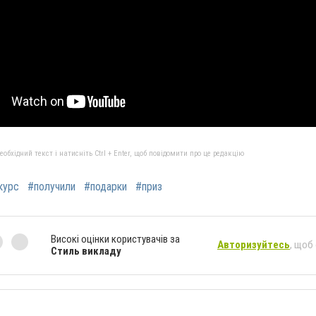
бхідний текст і натисніть Ctrl + Enter, щоб повідомити про це редакцію
курс
#получили
#подарки
#приз
Високі оцінки користувачів за
Авторизуйтесь
, щоб
Стиль викладу