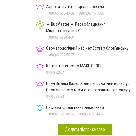
Адвокатське об'єднання Актум
+380(67)566-47-09, +380(50)347-05-80
★ BusMaster ★ Переобладнання
Мікроавтобусів №1
+380(67)599-04-04
Стоматологічний кабінет Естет у Слов'янську
+380(66)307-55-75
Контент агентство MAKE SENSE
0504262624
Бігун Віталій Валерійович - приватний нотаріус
Слов'янського міського нотаріального округу
Дон.обл.
0506555431
Система сповіщення населення
+380(67)340-49-59, +380(67)350-44-68
Додати підприємство