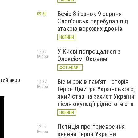
Вечір 8 і ранок 9 серпня
09:30
Слов’янськ перебував під
атакою ворожих дронів
НОВИНИ
У Києві попрощалися з
17:33
Вчора
Олексієм Юковим
ФОТОФАКТ
ятий акро
Вісім років пам'яті: історія
14:37
Вчора
Героя Дмитра Українського,
який став на захист України
після окупації рідного міста
НОВИНИ
Петиція про присвоєння
12:12
Вчора
звання Героя України