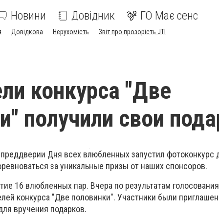
Новини
Довідник
ГО Має сенс
я
Довідкова
Нерухомість
Звіт про прозорість JTI
ли конкурса "Две
и" получили свои пода
в преддверии Дня всех влюбленных запустил фотоконкурс д
оревноваться за уникальные призы от наших спонсоров.
стие 16 влюбленных пар. Вчера по результатам голосовани
лей конкурса "Две половинки". Участники были приглаше
для вручения подарков.