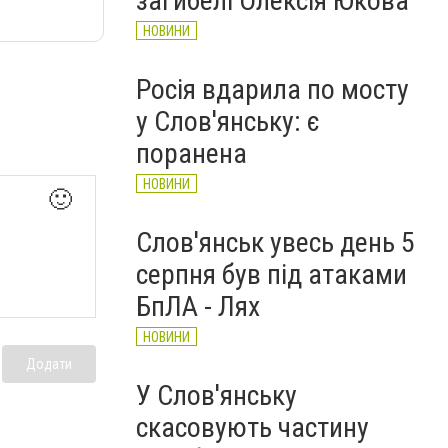
загибелі Олексія Юкова
НОВИНИ
Росія вдарила по мосту
у Слов'янську: є
поранена
НОВИНИ
🙂
Слов'янськ увесь день 5
серпня був під атаками
БпЛА - Лях
НОВИНИ
Додати
У Слов'янську
скасовують частину