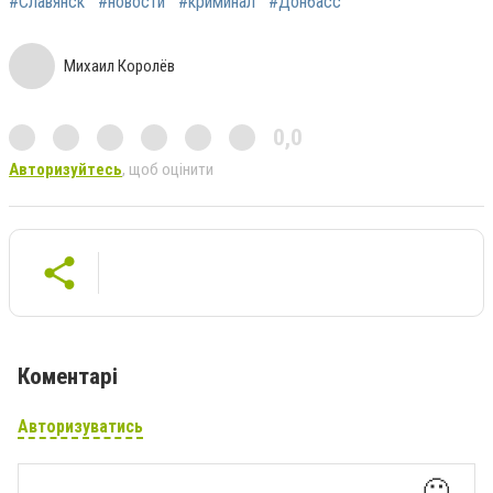
#Славянск
#новости
#криминал
#Донбасс
Михаил Королёв
0,0
Авторизуйтесь
, щоб оцінити
Коментарі
Авторизуватись
🙂