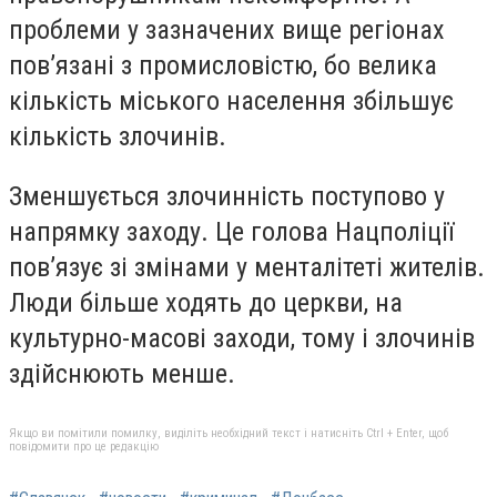
проблеми у зазначених вище регіонах
повʼязані з промисловістю, бо велика
кількість міського населення збільшує
кількість злочинів.
Зменшується злочинність поступово у
напрямку заходу. Це голова Нацполіції
повʼязує зі змінами у менталітеті жителів.
Люди більше ходять до церкви, на
культурно-масові заходи, тому і злочинів
здійснюють менше.
Якщо ви помітили помилку, виділіть необхідний текст і натисніть Ctrl + Enter, щоб
повідомити про це редакцію