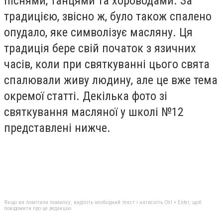
піснями, танцями та хороводами. За
традицією, звісно ж, було також спалено
опудало, яке символізує масляну. Ця
традиція бере свій початок з язичних
часів, коли при святкуванні цього свята
спалювали живу людину, але це вже тема
окремої статті. Декілька фото зі
святкування масляної у школі №12
представлені нижче.
Якщо ви помітили помилку, виділіть необхідний текст і натисніть Ctrl + Enter, щоб
повідомити про це редакцію