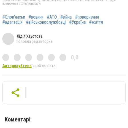
Якщо ви помітили помилку, виділіть необхідний текст і натисніть Ctrl + Enter, щоб
повідомити про це редакцію
#Слов'янськ
#новини
#АТО
#війна
#повернення
#адаптація
#військовослужбовці
#Україна
#життя
Лідія Хаустова
Головна редакторка
0,0
Авторизуйтесь
, щоб оцінити
Коментарі