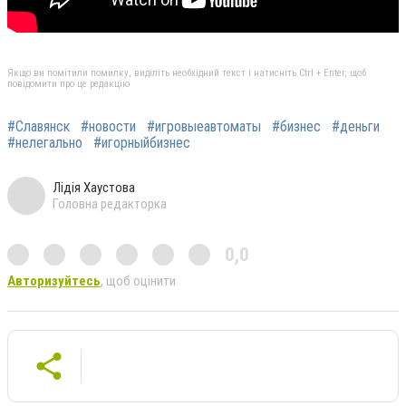
Якщо ви помітили помилку, виділіть необхідний текст і натисніть Ctrl + Enter, щоб
повідомити про це редакцію
#Славянск
#новости
#игровыеавтоматы
#бизнес
#деньги
#нелегально
#игорныйбизнес
Лідія Хаустова
Головна редакторка
0,0
Авторизуйтесь
, щоб оцінити