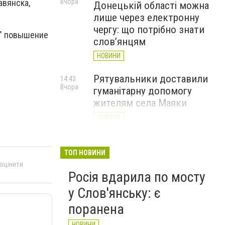
Вчора
авянска,
Донецькій області можна
лише через електронну
чергу: що потрібно знати
в" повышение
слов’янцям
НОВИНИ
Рятувальники доставили
14:43
Вчора
гуманітарну допомогу
жителям села Маяки
НОВИНИ
«Я і Донеччина»: стартувала
13:52
Вчора
онлайн-акція до Дня молоді
ТОП НОВИНИ
 оцінити
НОВИНИ
Росія вдарила по мосту
у Слов'янську: є
поранена
НОВИНИ