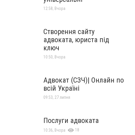
12:58, Вчора
Створення сайту
адвоката, юриста під
ключ
10:50, Вчора
Адвокат (СЗЧ)| Онлайн по
всій Україні
09:53, 27 липня
Послуги адвоката
18
10:36, Вчора