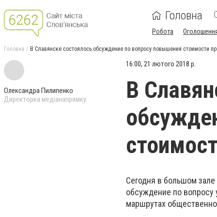
Головна
Робота
Оголошенн
Головна
В Славянске состоялось обсуждение по вопросу повышения стоимости п
16:00, 21 лютого 2018 р.
В Славян
Олександра Пилипенко
Директорка медіанапрямку
обсужден
стоимост
Сегодня в большом зале
обсуждение по вопросу 
маршрутах общественног