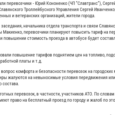
ли перевозчики - Юрий Кононенко (ЧП "Славтранс"), Серге
Славянского Троллейбусного Управления Сергей Иванченко,
нных и ветеранских организаций, жители города.
заседания, начальника отдела транспорта и связи Славян
ы Макиенко, перевозчики планируют повысить тариф на пе
и повышении стоимость проезда в автобусе будет составля
овали повышение тарифов поднятием цен на топливо, по
работной платы и т.д.
вопрос комфорта и безопасности перевозок на городских 
жиры жалуются на невыносимые условия передвижения ил
о состава.
готных перевозок, в частности, участников АТО. По словам
меют право на бесплатный проезд по городу и жалоб по эт