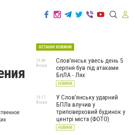
ОСТАННІ НОВИНИ
Слов'янськ увесь день 5
19:49
Вчора
серпня був під атаками
ения
БпЛА - Лях
НОВИНИ
У Слов’янську ударний
19:17
Вчора
БПЛа влучив у
триповерховий будинок у
ственное
центрі міста (ФОТО)
ких
НОВИНИ