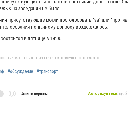
 присутствующих стало плохое состояние дорог города Сл
УЖКХ на заседании не было.
ния присутствующие могли проголосовать "за" или "проти
т голосования по данному вопросу воздержалось.
остоится в пятницу в 14:00.
бхідний текст і натисніть Ctrl + Enter, щоб повідомити про це редакцію
иф
#обсуждение
#транспорт
0,0
Оцініть першим
Авторизуйтесь
, щоб