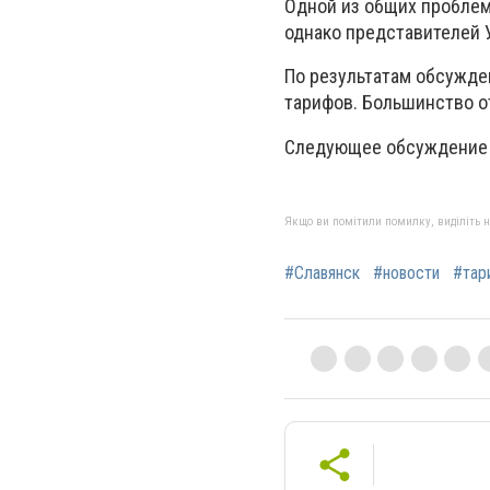
Одной из общих проблем
однако представителей 
По результатам обсужде
тарифов. Большинство о
Следующее обсуждение с
Якщо ви помітили помилку, виділіть нео
#Славянск
#новости
#тар