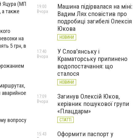
й Яцура (МП
Машина підірвалася на міні:
19:00
 а также
Вчора
Вадим Лях сповістив про
подробиці загибелі Олексія
Юкова
ского
НОВИНИ
ревозки на
ть 5 грн, в
У Слов'янську і
17:40
Вчора
Краматорську припинено
дорожанием
водопостачання: що
сталося
НОВИНИ
маршрутах,
и аварийное
Загинув Олексій Юков,
17:09
Вчора
керівник пошукової групи
«Плацдарм»
ому вопросу
СТАТТІ
Оформити паспорт у
15:43