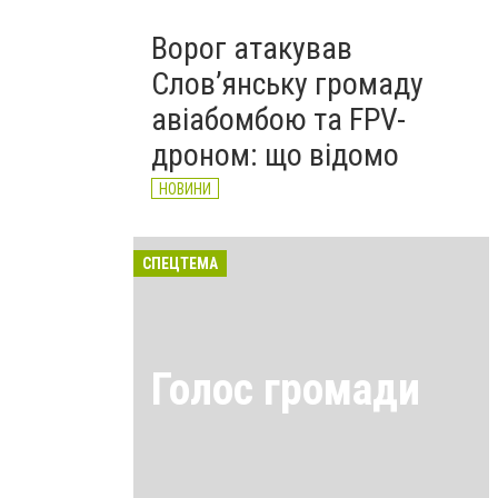
Ворог атакував
Слов’янську громаду
авіабомбою та FPV-
дроном: що відомо
НОВИНИ
СПЕЦТЕМА
Голос громади