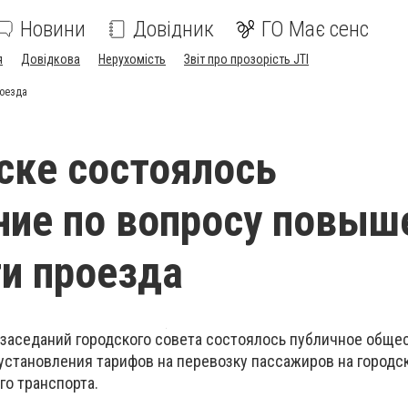
Новини
Довідник
ГО Має сенс
я
Довідкова
Нерухомість
Звіт про прозорість JTI
роезда
ске состоялось
ие по вопросу повыш
и проезда
 заседаний городского совета состоялось публичное обще
установления тарифов на перевозку пассажиров на городс
о транспорта.