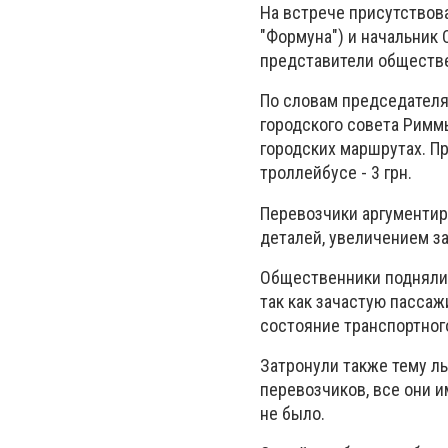
На встрече присутствова
"Формуна") и начальник 
представители обществе
По словам председателя 
городского совета Римм
городских маршрутах. Пр
троллейбусе - 3 грн.
Перевозчики аргументир
деталей, увеличением за
Общественники подняли 
так как зачастую пасса
состояние транспортног
Затронули также тему ль
перевозчиков, все они и
не было.