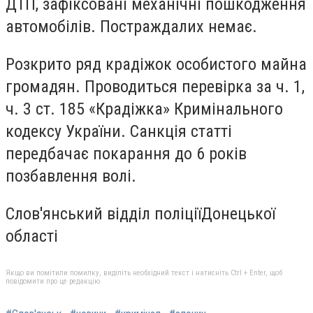
ДТП, зафіксовані механічні пошкодження
автомобілів. Постраждалих немає.
Розкрито ряд крадіжок особистого майна
громадян. Проводиться перевірка за ч. 1,
ч. 3 ст. 185 «Крадіжка» Кримінального
кодексу України. Санкція статті
передбачає покарання до 6 років
позбавлення волі.
Слов'янський відділ поліціїДонецької
області
Якщо ви помітили помилку, виділіть необхідний текст і натисніть Ctrl + Enter, щоб
повідомити про це редакцію