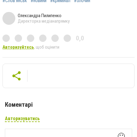
#Слов'янськ
#новини
#кримінал
#злочин
Олександра Пилипенко
Директорка медіанапрямку
0,0
Авторизуйтесь
, щоб оцінити
Коментарі
Авторизуватись
🙂