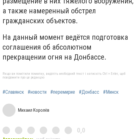
размещение в них тяжёлого вооружения,
а также намеренный обстрел
гражданских объектов.
На данный момент ведётся подготовка
соглашения об абсолютном
прекращении огня на Донбассе.
Якщо ви помітили помилку, виділіть необхідний текст і натисніть Ctrl + Enter, щоб
повідомити про це редакцію
#Славянск
#новости
#перемирие
#Донбасс
#Минск
Михаил Королёв
0,0