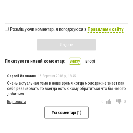
Розміщуючи коментар, я погоджуюся з
Правилами сайту
Додати
Показувати новий коментар:
внизу
вгорі
Сергей Иванович
15 березня 2018 р., 18:45
Очень актуальная тема в наше время,когда молодеж не знает как
себя реализовать то всегда есть к кому обратиться что бы чегото
добиться.
Відповісти
0
0
Усі коментарі (1)