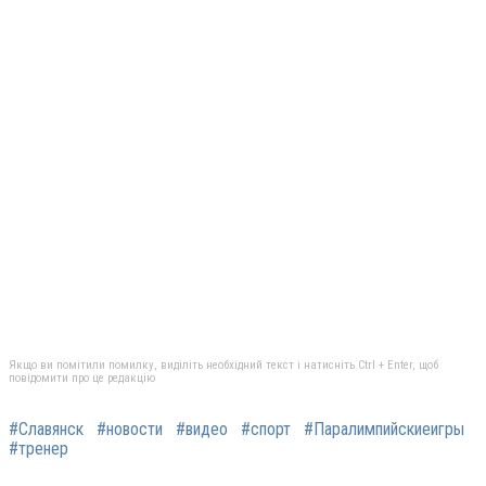
Якщо ви помітили помилку, виділіть необхідний текст і натисніть Ctrl + Enter, щоб
повідомити про це редакцію
#Славянск
#новости
#видео
#спорт
#Паралимпийскиеигры
#тренер