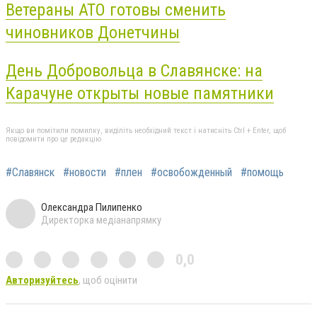
Ветераны АТО готовы сменить
чиновников Донетчины
День Добровольца в Славянске: на
Карачуне открыты новые памятники
Якщо ви помітили помилку, виділіть необхідний текст і натисніть Ctrl + Enter, щоб
повідомити про це редакцію
#Славянск
#новости
#плен
#освобожденный
#помощь
Олександра Пилипенко
Директорка медіанапрямку
0,0
Авторизуйтесь
, щоб оцінити