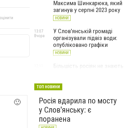
Максима Шинкарюка, який
загинув у серпні 2023 року
 оцінити
НОВИНИ
У Слов'янській громаді
13:07
Вчора
організували підвіз води:
опубліковано графіки
НОВИНИ
Більшість росіян не знають
12:11
Вчора
де знаходиться Слов’янськ
і навіщо він їм потрібен -
Мадяр
ТОП НОВИНИ
НОВИНИ
Росія вдарила по мосту
🙂
у Слов'янську: є
поранена
НОВИНИ