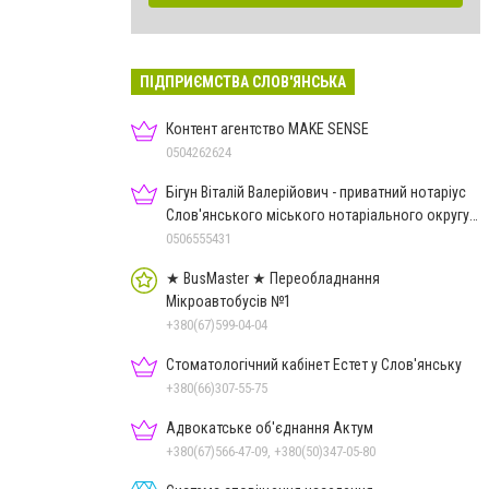
ПІДПРИЄМСТВА СЛОВ'ЯНСЬКА
Контент агентство MAKE SENSE
0504262624
Бігун Віталій Валерійович - приватний нотаріус
Слов'янського міського нотаріального округу
Дон.обл.
0506555431
★ BusMaster ★ Переобладнання
Мікроавтобусів №1
+380(67)599-04-04
Стоматологічний кабінет Естет у Слов'янську
+380(66)307-55-75
Адвокатське об'єднання Актум
+380(67)566-47-09, +380(50)347-05-80