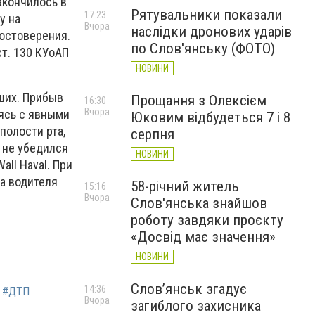
акончилось в
Рятувальники показали
17:23
у на
Вчора
наслідки дронових ударів
достоверения.
по Слов'янську (ФОТО)
ст. 130 КУоАП
НОВИНИ
ших. Прибыв
Прощання з Олексієм
16:30
Вчора
дясь с явными
Юковим відбудеться 7 і 8
полости рта,
серпня
, не убедился
НОВИНИ
ll Haval. При
а водителя
58-річний житель
15:16
Вчора
Слов'янська знайшов
роботу завдяки проєкту
«Досвід має значення»
НОВИНИ
Слов’янськ згадує
14:36
#ДТП
Вчора
загиблого захисника