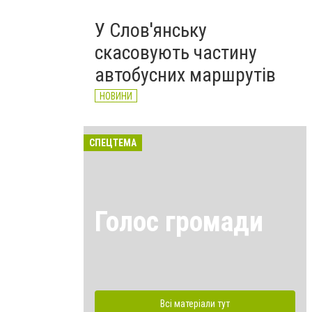
У Слов'янську
скасовують частину
автобусних маршрутів
НОВИНИ
СПЕЦТЕМА
Голос громади
Всі матеріали тут