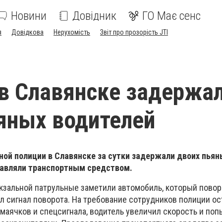
Новини
Довідник
ГО Має сенс
я
Довідкова
Нерухомість
Звіт про прозорість JTI
 в Славянске задержа
яных водителей
ной полиции в Славянске за сутки задержали двоих пьян
равляли транспортным средством.
окзальной патрульные заметили автомобиль, который повор
л сигнал поворота. На требование сотрудников полиции ос
аячков и спецсигнала, водитель увеличил скорость и поп