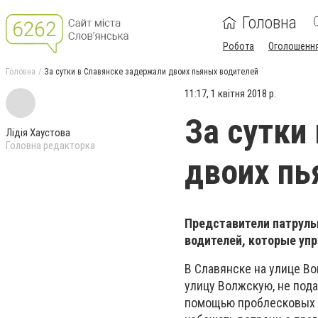
Головна
Робота
Оголошенн
Головна
За сутки в Славянске задержали двоих пьяных водителей
11:17, 1 квітня 2018 р.
За сутки
Лідія Хаустова
Головна редакторка
двоих пь
Представители патруль
водителей, которые уп
В Славянске на улице В
улицу Волжскую, не пода
помощью проблесковых м