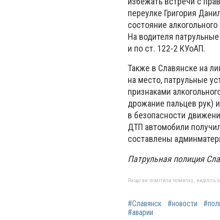
избежать встречи с пра
переулке Григория Данил
состояние алкогольного 
На водителя патрульные
и по ст. 122-2 КУоАП.
Также в Славянске на л
на место, патрульные ус
признаками алкогольного
дрожание пальцев рук) и
в безопасности движения
ДТП автомобили получи
составлены админматериа
Патрульная полиция Сл
Якщо ви помітили помилку, виділіть нео
#Славянск
#новости
#пол
#аварии