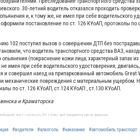
воохранителями. Преследование транспортного средства з
евского. 30-летний водитель отказался проходить проверк
опьянения и, к тому же, не имел при себе водительского у
 оформили постановление по ст. 126 КУоАП, протоколы по 
инию 102 поступил вызов о совершении ДТП без пострадав
тановили, что водитель транспортного средства ВАЗ, нахо
 опьянения (покраснение кожи лица, характерный запах из 
 не имея при себе водительского удостоверения, двигаясь
 и совершил наезд на припаркованный автомобиль Great Wa
ли механические повреждения с материальным ущербом. Н
лы по ст. 126 КУоАП, ст.124 КУоАП , ст.130 КУоАП.
авянска и Краматорска
бхідний текст і натисніть Ctrl + Enter, щоб повідомити про це редакцію
иция
#водители
#алкоголь
#наказание
#автомобиль.транспорт