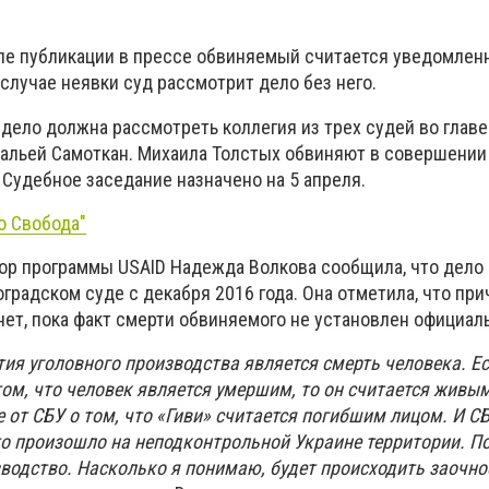
ле публикации в прессе обвиняемый считается уведомлен
 случае неявки суд рассмотрит дело без него.
 дело должна рассмотреть коллегия из трех судей во главе
альей Самоткан. Михаила Толстых обвиняют в совершении
 Судебное заседание назначено на 5 апреля.
о Свобода"
ор программы USAID Надежда Волкова сообщила, что дело
оградском суде с декабря 2016 года. Она отметила, что при
ет, пока факт смерти обвиняемого не установлен официал
ия уголовного производства является смерть человека. Ес
ом, что человек является умершим, то он считается живым
 от СБУ о том, что «Гиви» считается погибшим лицом. И С
то произошло на неподконтрольной Украине территории. По
водство. Насколько я понимаю, будет происходить заочно