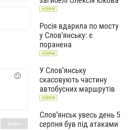
загибелі Олексія Юкова
НОВИНИ
Росія вдарила по мосту
у Слов'янську: є
поранена
НОВИНИ
У Слов'янську
🙂
скасовують частину
автобусних маршрутів
НОВИНИ
Слов'янськ увесь день 5
серпня був під атаками
Додати