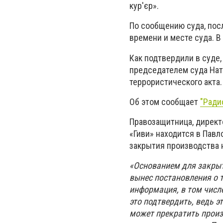
кур'єр».
По сообщению суда, пос
времени и месте суда. В
Как подтвердили в суде,
председателем суда Нат
террористического акта.
Об этом сообщает
"Ради
Правозащитница, директ
«Гиви» находится в Павл
закрытия производства н
«Основанием для закрыт
вынес постановления о т
информация, в том числе
это подтвердить, ведь э
может прекратить произ