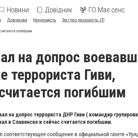
Новини
Довідник
ГО Має сенс
я
Довідкова
Нерухомість
Звіт про прозорість JTI
 считается погибшим
ал на допрос воевавш
е террориста Гиви,
считается погибшим
ал на допрос террориста ДНР Гиви ( командир групиров
вал в Славянске и сейчас считается погибшим.
ал соответствующее сообщение в официальной газете «Ур