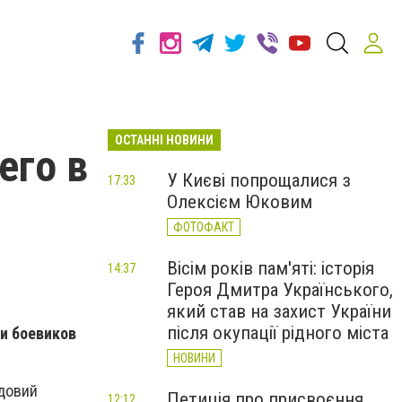
ОСТАННІ НОВИНИ
его в
У Києві попрощалися з
17:33
Олексієм Юковим
ФОТОФАКТ
Вісім років пам'яті: історія
14:37
Героя Дмитра Українського,
який став на захист України
після окупації рідного міста
ки боевиков
НОВИНИ
ядовий
Петиція про присвоєння
12:12