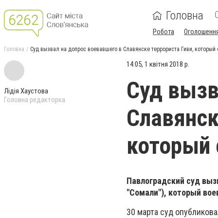
Головна
Робота
Оголошенн
Головна
Суд вызвал на допрос воевавшего в Славянске террориста Гиви, который
14:05, 1 квітня 2018 р.
Суд вызв
Лідія Хаустова
Головна редакторка
Славянск
который 
Павлоградский суд вызв
"Сомали"), который вое
30 марта суд опубликов