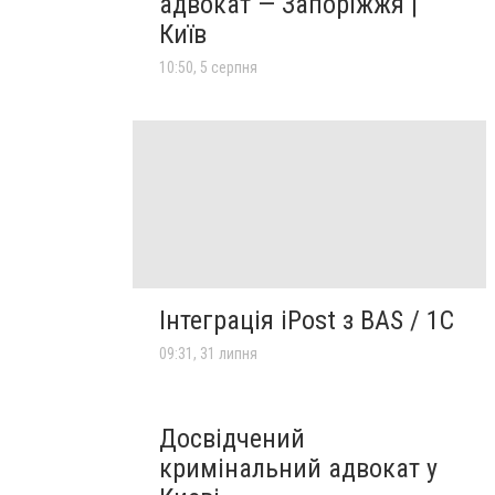
адвокат — Запоріжжя |
Київ
10:50, 5 серпня
Інтеграція iPost з BAS / 1С
09:31, 31 липня
Досвідчений
кримінальний адвокат у