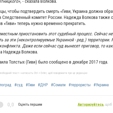
отницкого»,
- сказала Волкова.
цы, чтобы подтвердить смерть «Гиви, Украина должна обра
 Следственный комитет России. Надежда Волкова также с
в «Гиви» теперь нужно временно прекратить.
уместным приостановить этот судебный процесс. Сейчас не
ть за эти (неконтролируемые Украиной - ред.) территории. 
конфликта. Даже если сейчас суд вынесет приговор, то как
ла Надежда Волкова.
ила Толстых (Гиви) было сообщено в декабре 2017 года.
бхідний текст і натисніть Ctrl + Enter, щоб повідомити про це редакцію
лоград
#суд
#Гиви
#ДНР
#Сомали
#террористы
#Украина
0,0
Оцініть першим
Авторизуйтесь
, щоб