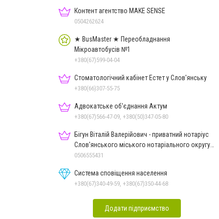
Контент агентство MAKE SENSE
0504262624
★ BusMaster ★ Переобладнання
Мікроавтобусів №1
+380(67)599-04-04
Стоматологічний кабінет Естет у Слов'янську
+380(66)307-55-75
Адвокатське об'єднання Актум
+380(67)566-47-09, +380(50)347-05-80
Бігун Віталій Валерійович - приватний нотаріус
Слов'янського міського нотаріального округу
Дон.обл.
0506555431
Система сповіщення населення
+380(67)340-49-59, +380(67)350-44-68
Додати підприємство