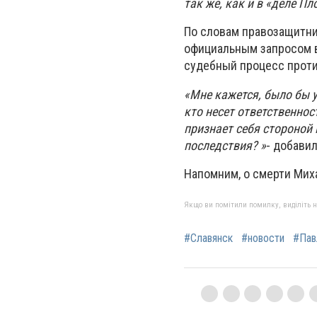
так же, как и в «деле Пл
По словам правозащитни
официальным запросом в
судебный процесс проти
«Мне кажется, было бы 
кто несет ответственнос
признает себя стороной 
последствия? »
- добави
Напомним, о смерти Миха
Якщо ви помітили помилку, виділіть нео
#Славянск
#новости
#Пав