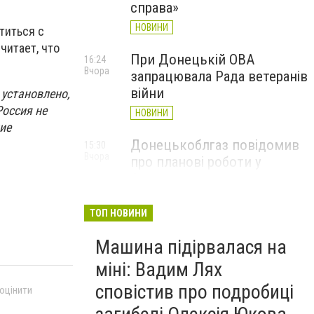
справа»
НОВИНИ
титься с
читает, что
При Донецькій ОВА
16:24
Вчора
запрацювала Рада ветеранів
війни
 установлено,
Россия не
НОВИНИ
ие
Донецькоблгаз повідомив
15:30
Вчора
про планові роботи у
Слов’янську: де відключать
газ
ТОП НОВИНИ
НОВИНИ
Машина підірвалася на
міні: Вадим Лях
сповістив про подробиці
 оцінити