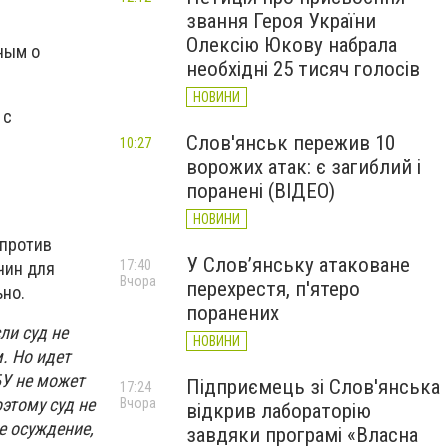
звання Героя України
Олексію Юкову набрала
ным о
необхідні 25 тисяч голосів
НОВИНИ
 с
Слов'янськ пережив 10
10:27
ворожих атак: є загиблий і
поранені (ВІДЕО)
НОВИНИ
 против
У Слов’янську атаковане
17:40
чин для
Вчора
перехрестя, п'ятеро
ьно.
поранених
ли суд не
НОВИНИ
. Но идет
БУ не может
Підприємець зі Слов'янська
17:24
этому суд не
Вчора
відкрив лабораторію
е осуждение,
завдяки програмі «Власна