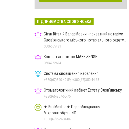
ПІДПРИЄМСТВА СЛОВ'ЯНСЬКА
Бігун Віталій Валерійович - приватний нотаріус
Слов'янського міського нотаріального округу
Дон.обл.
0506555431
Контент агентство MAKE SENSE
0504262624
Система сповіщення населення
+380(67)340-49-59, +380(67)350-44-68
Стоматологічний кабінет Естет у Слов'янську
+380(66)307-55-75
★ BusMaster ★ Переобладнання
Мікроавтобусів №1
+380(67)599-04-04