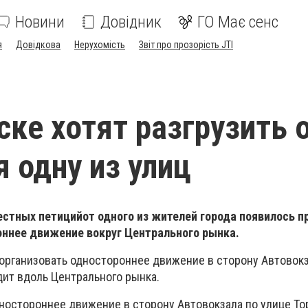
Новини
Довідник
ГО Має сенс
я
Довідкова
Нерухомість
Звіт про прозорість JTI
ске хотят разгрузить 
 одну из улиц
местных петицийот одного из жителей города появилось 
оннее движение вокруг Центрального рынка.
 организовать одностороннее движение в сторону Автовокз
дит вдоль Центрального рынка.
ностороннее движение в сторону Автовокзала по улице Тор