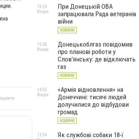
иции.
При Донецькій ОВА
16:24
Вчора
запрацювала Рада ветеранів
жена
війни
НОВИНИ
Донецькоблгаз повідомив
15:30
Вчора
про планові роботи у
Слов’янську: де відключать
газ
НОВИНИ
«Армія відновлення» на
14:55
Вчора
Донеччині: тисячі людей
 оцінити
долучилися до відбудови
громад
НОВИНИ
Як службові собаки 18-ї
13:34