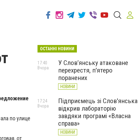
ОСТАННІ НОВИНИ
от
У Слов’янську атаковане
17:40
Вчора
перехрестя, п'ятеро
поранених
НОВИНИ
предложение
Підприємець зі Слов'янська
17:24
Вчора
відкрив лабораторію
завдяки програмі «Власна
ала по улице
справа»
НОВИНИ
говая, от