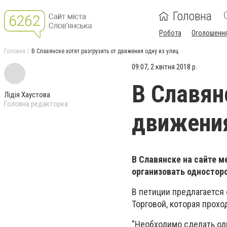
Головна
Робота
Оголошенн
Головна
В Славянске хотят разгрузить от движения одну из улиц
09:07, 2 квітня 2018 р.
В Славян
Лідія Хаустова
Головна редакторка
движения
В Славянске на сайте 
организовать одностор
В петиции предлагается
Торговой, которая прохо
"Необходимо сделать од