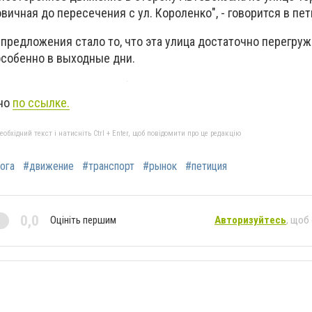
вичная до пересечения с ул. Короленко", - говорится в пет
предложения стало то, что эта улица достаточно перегру
особенно в выходные дни.
жно
по ссылке.
бхідний текст і натисніть Ctrl + Enter, щоб повідомити про це редакцію
ога
#движение
#транспорт
#рынок
#петиция
0,0
Оцініть першим
Авторизуйтесь
, щоб