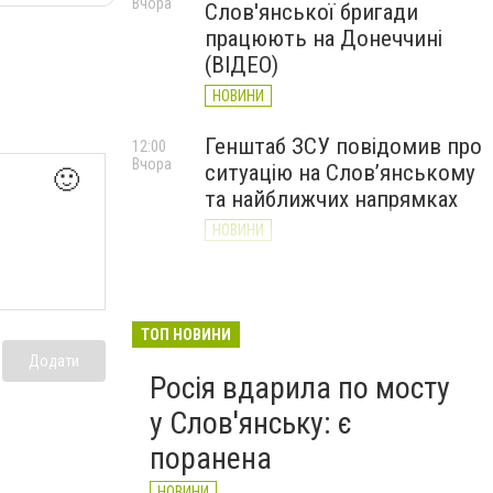
Вчора
Слов'янської бригади
працюють на Донеччині
(ВІДЕО)
НОВИНИ
Генштаб ЗСУ повідомив про
12:00
Вчора
ситуацію на Слов’янському
🙂
та найближчих напрямках
НОВИНИ
Слов’янськ обстріляли 13
11:18
Вчора
разів за добу. Хроніка
великої війни: 7 серпня
ТОП НОВИНИ
Додати
НОВИНИ
Росія вдарила по мосту
у Слов'янську: є
поранена
НОВИНИ