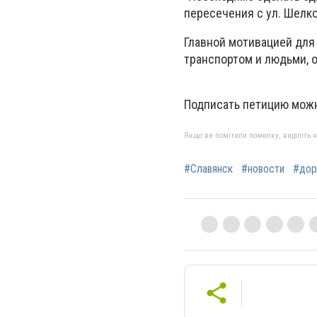
пересечения с ул. Шелко
Главной мотивацией для 
транспортом и людьми, 
Подписать петицию мо
Якщо ви помітили помилку, виділіть нео
#Славянск
#новости
#дор