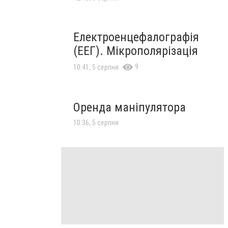
Електроенцефалографія
(ЕЕГ). Мікрополярізація
9
10:41, 5 серпня
Оренда маніпулятора
10:36, 5 серпня