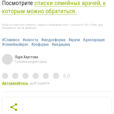
Посмотрите
списки семейных врачей, к
которым можно обратиться.
Якщо ви помітили помилку, виділіть необхідний текст і натисніть Ctrl + Enter, щоб
повідомити про це редакцію
#Славянск
#новости
#медреформа
#врачи
#декларация
#семейныйврач
#реформа
#медицина
Лідія Хаустова
Головна редакторка
0,0
Авторизуйтесь
, щоб оцінити