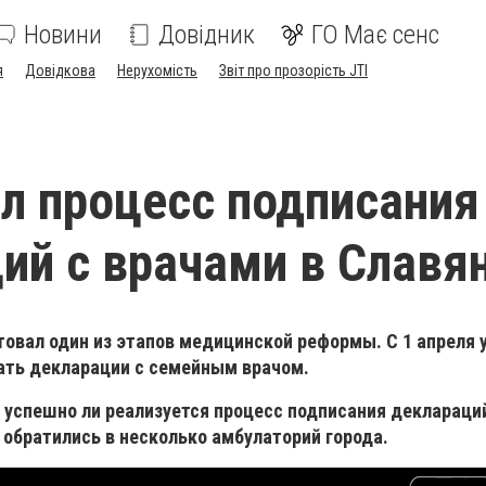
Новини
Довідник
ГО Має сенс
я
Довідкова
Нерухомість
Звіт про прозорість JTI
л процесс подписания
ий с врачами в Славя
товал один из этапов медицинской реформы. С 1 апреля
ать декларации с семейным врачом.
, успешно ли реализуется процесс подписания деклараци
обратились в несколько амбулаторий города.