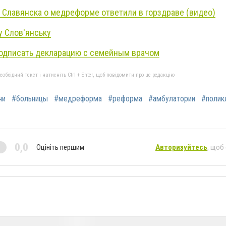
 Славянска о медреформе ответили в горздраве (видео)
у Слов'янську
 подписать декларацию с семейным врачом
бхідний текст і натисніть Ctrl + Enter, щоб повідомити про це редакцію
чи
#больницы
#медреформа
#реформа
#амбулатории
#полик
0,0
Оцініть першим
Авторизуйтесь
, щоб