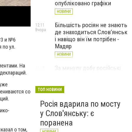
опубліковано графіки
НОВИНИ
Більшість росіян не знають
12:11
Вчора
де знаходиться Слов’янськ
і навіщо він їм потрібен -
№3 и №6
Мадяр
 по ул.
НОВИНИ
иентами. На
За минулу добу російські
11:09
деклараций.
Вчора
війська 13 разів атакували
Слов'янськ. Хроніка
 уже
великої війни: 6 серпня
ТОП НОВИНИ
мениваются со
НОВИНИ
ций.
Росія вдарила по мосту
ико-
у Слов'янську: є
поранена
казал о том,
НОВИНИ