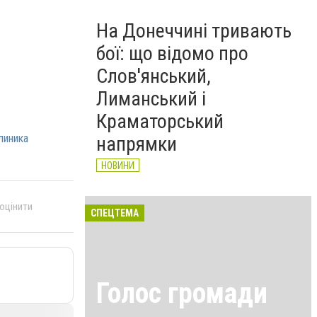
На Донеччині тривають
бої: що відомо про
Слов'янський,
Лиманський і
Краматорський
линика
напрямки
НОВИНИ
 оцінити
СПЕЦТЕМА
Голос громади