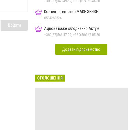
+380(67)340-49-59, +380(67)350-44-68
Контент агентство MAKE SENSE
0504262624
Додати
Адвокатське об'єднання Актум
+380(67)566-47-09, +380(50)347-05-80
Додати підприємство
ОГОЛОШЕННЯ