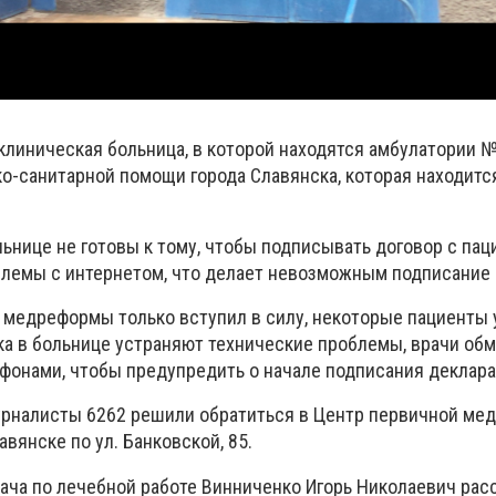
 клиническая больница, в которой находятся амбулатории 
о-санитарной помощи города Славянска, которая находится
ольнице не готовы к тому, чтобы подписывать договор с пац
лемы с интернетом, что делает невозможным подписание 
п медреформы только вступил в силу, некоторые пациенты
ока в больнице устраняют технические проблемы, врачи об
фонами, чтобы предупредить о начале подписания деклара
урналисты 6262 решили обратиться в Центр первичной мед
вянске по ул. Банковской, 85.
ача по лечебной работе Винниченко Игорь Николаевич расс