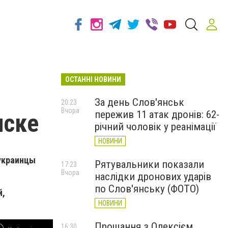
ОСТАННІ НОВИНИ
За день Слов'янськ
20:23
Вчора
пережив 11 атак дронів: 62-
нске
річний чоловік у реанімації
НОВИНИ
 украинцы
Рятувальники показали
17:23
Вчора
наслідки дронових ударів
по Слов'янську (ФОТО)
й,
НОВИНИ
Прощання з Олексієм
16:30