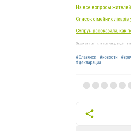
На все вопросы жителей
Список сімейних лікарів 
Супрун рассказала, как
Якщо ви помітили помилку, виділіть нео
#Славянск
#новости
#вра
#декларации