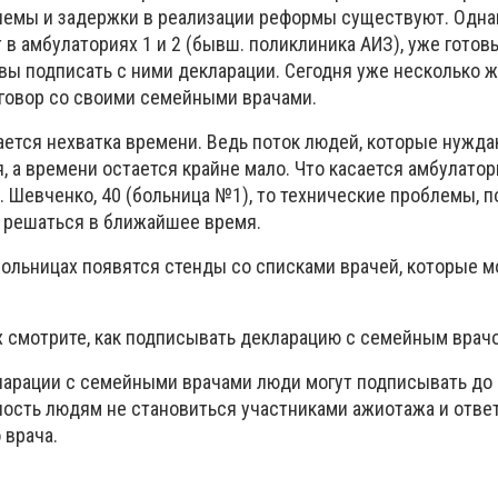
лемы и задержки в реализации реформы существуют. Одн
 в амбулаториях 1 и 2 (бывш. поликлиника АИЗ), уже гото
овы подписать с ними декларации. Сегодня уже несколько 
говор со своими семейными врачами.
ется нехватка времени. Ведь поток людей, которые нужда
, а времени остается крайне мало. Что касается амбулатори
. Шевченко, 40 (больница №1), то технические проблемы, п
т решаться в ближайшее время.
больницах появятся стенды со списками врачей, которые м
.
 смотрите, как подписывать декларацию с семейным врачо
ларации с семейными врачами люди могут подписывать до 
ность людям не становиться участниками ажиотажа и отве
 врача.