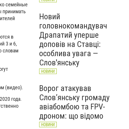
ако семейные
вы принимать
Новий
жителей
головнокомандувач
Драпатий уперше
ются в
доповів на Ставці:
й 3 и 6,
о словам
особлива увага —
Слов'янську
огут
НОВИНИ
Ворог атакував
м (видео).
Слов’янську громаду
2020 года.
авіабомбою та FPV-
тственно
дроном: що відомо
НОВИНИ