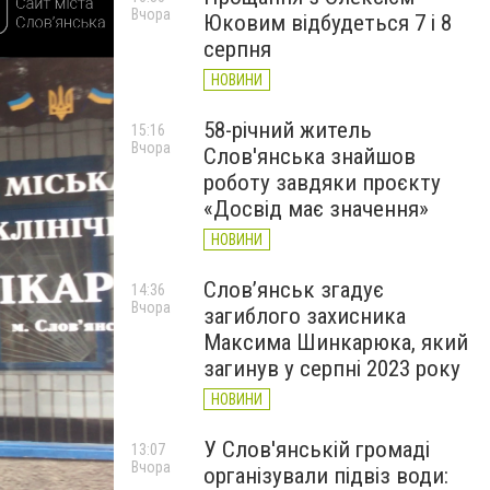
Вчора
Юковим відбудеться 7 і 8
серпня
НОВИНИ
58-річний житель
15:16
Вчора
Слов'янська знайшов
роботу завдяки проєкту
«Досвід має значення»
НОВИНИ
Слов’янськ згадує
14:36
Вчора
загиблого захисника
Максима Шинкарюка, який
загинув у серпні 2023 року
НОВИНИ
У Слов'янській громаді
13:07
Вчора
організували підвіз води: