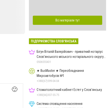
Всі матеріали тут
ПІДПРИЄМСТВА СЛОВ'ЯНСЬКА
Бігун Віталій Валерійович - приватний нотаріус
Слов'янського міського нотаріального округу
Дон.обл.
0506555431
★ BusMaster ★ Переобладнання
Мікроавтобусів №1
+380(67)599-04-04
🙂
Стоматологічний кабінет Естет у Слов'янську
+380(66)307-55-75
Система сповіщення населення