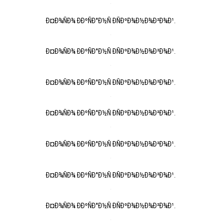
Ð¤Ð¾ÑÐ¾ ÐÐºÑÐ°Ð½Ñ ÐÑÐºÐ¾Ð½Ð¾Ð²Ð¾Ð¹.
Ð¤Ð¾ÑÐ¾ ÐÐºÑÐ°Ð½Ñ ÐÑÐºÐ¾Ð½Ð¾Ð²Ð¾Ð¹.
Ð¤Ð¾ÑÐ¾ ÐÐºÑÐ°Ð½Ñ ÐÑÐºÐ¾Ð½Ð¾Ð²Ð¾Ð¹.
Ð¤Ð¾ÑÐ¾ ÐÐºÑÐ°Ð½Ñ ÐÑÐºÐ¾Ð½Ð¾Ð²Ð¾Ð¹.
Ð¤Ð¾ÑÐ¾ ÐÐºÑÐ°Ð½Ñ ÐÑÐºÐ¾Ð½Ð¾Ð²Ð¾Ð¹.
Ð¤Ð¾ÑÐ¾ ÐÐºÑÐ°Ð½Ñ ÐÑÐºÐ¾Ð½Ð¾Ð²Ð¾Ð¹.
Ð¤Ð¾ÑÐ¾ ÐÐºÑÐ°Ð½Ñ ÐÑÐºÐ¾Ð½Ð¾Ð²Ð¾Ð¹.