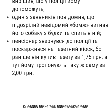
вирішив, що у поліції йому
допоможуть;
один з заявників повідомив, що
підозрілий невідомий «бомж» вигнав
його собаку з будки та спить в ній;
пенсіонер звернувся до поліції та
поскаржився на газетний кіоск, бо
раніше він купив газету за 1,75 грн, а
тут йому пропонують таку ж саму за
2,00 грн.
Ð¤Ð¾ÑÐ¾ ÐÐºÑÐ°Ð½Ñ ÐÑÐºÐ¾Ð½Ð¾Ð²Ð¾Ð¹.