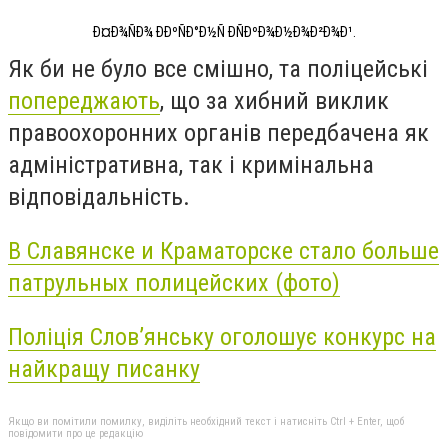
Ð¤Ð¾ÑÐ¾ ÐÐºÑÐ°Ð½Ñ ÐÑÐºÐ¾Ð½Ð¾Ð²Ð¾Ð¹.
Як би не було все смішно, та поліцейські
попереджають
, що за хибний виклик
правоохоронних органів передбачена як
адміністративна, так і кримінальна
відповідальність.
В Славянске и Краматорске стало больше
патрульных полицейских (фото)
Поліція Словʼянську оголошує конкурс на
найкращу писанку
Якщо ви помітили помилку, виділіть необхідний текст і натисніть Ctrl + Enter, щоб
повідомити про це редакцію