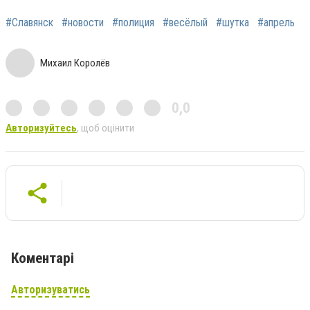
#Славянск
#новости
#полиция
#весёлый
#шутка
#апрель
Михаил Королёв
0,0
Авторизуйтесь
, щоб оцінити
Коментарі
Авторизуватись