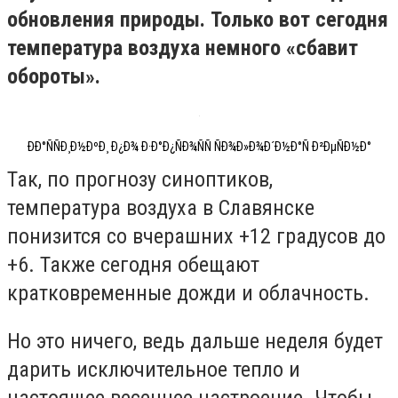
обновления природы. Только вот сегодня
температура воздуха немного «сбавит
обороты».
ÐÐ°ÑÑÐ¸Ð½ÐºÐ¸ Ð¿Ð¾ Ð·Ð°Ð¿ÑÐ¾ÑÑ ÑÐ¾Ð»Ð¾Ð´Ð½Ð°Ñ Ð²ÐµÑÐ½Ð°
Так, по прогнозу синоптиков,
температура воздуха в Славянске
понизится со вчерашних +12 градусов до
+6. Также сегодня обещают
кратковременные дожди и облачность.
Но это ничего, ведь дальше неделя будет
дарить исключительное тепло и
настоящее весеннее настроение. Чтобы