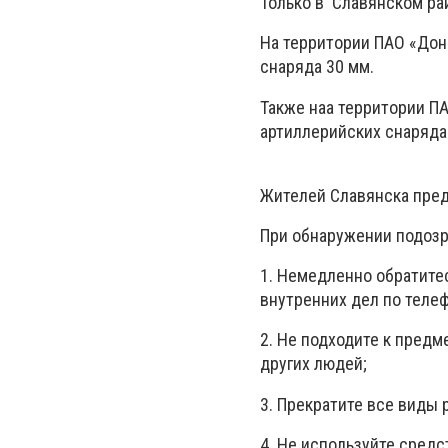
Только в Славянском ра
На территории ПАО «Дон
снаряда 30 мм.
Также наа территории П
артиллерийских снаряда
Жителей Славянска пре
При обнаружении подозр
1. Немедленно обратите
внутренних дел по телеф
2. Не подходите к предме
других людей;
3. Прекратите все виды
4. Не используйте сред