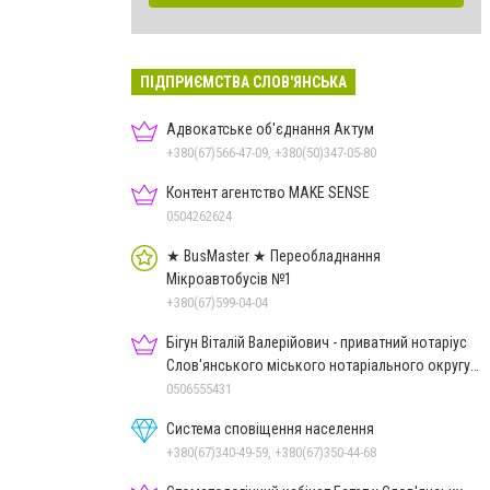
ПІДПРИЄМСТВА СЛОВ'ЯНСЬКА
Адвокатське об'єднання Актум
+380(67)566-47-09, +380(50)347-05-80
Контент агентство MAKE SENSE
0504262624
★ BusMaster ★ Переобладнання
Мікроавтобусів №1
+380(67)599-04-04
Бігун Віталій Валерійович - приватний нотаріус
Слов'янського міського нотаріального округу
Дон.обл.
0506555431
Система сповіщення населення
+380(67)340-49-59, +380(67)350-44-68