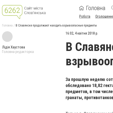
Головна
Робота
Оголошенн
Головна
В Славянске продолжают находить взрывоопасные предметы
16:02, 4 квітня 2018 р.
В Славян
Лідія Хаустова
Головна редакторка
взрывоо
За прошлую неделю сот
обследовано 18,82 гект
предметов, в том числе
гранаты, противотанко