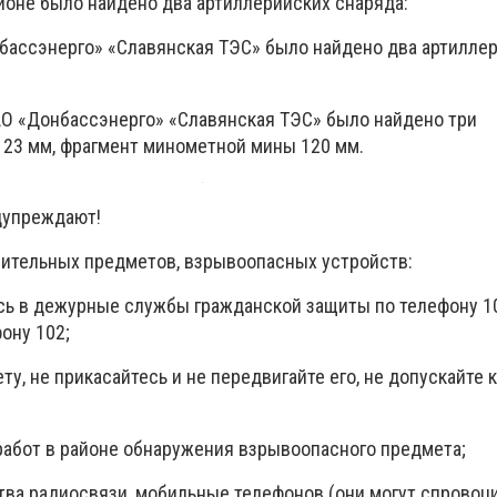
йоне было найдено два артиллерийских снаряда:
бассэнерго» «Славянская ТЭС» было найдено два артилле
АО «Донбассэнерго» «Славянская ТЭС» было найдено три
 23 мм, фрагмент минометной мины 120 мм.
дупреждают!
ительных предметов, взрывоопасных устройств:
сь в дежурные службы гражданской защиты по телефону 10
ону 102;
ту, не прикасайтесь и не передвигайте его, не допускайте 
 работ в районе обнаружения взрывоопасного предмета;
ства радиосвязи, мобильные телефонов (они могут спровоц