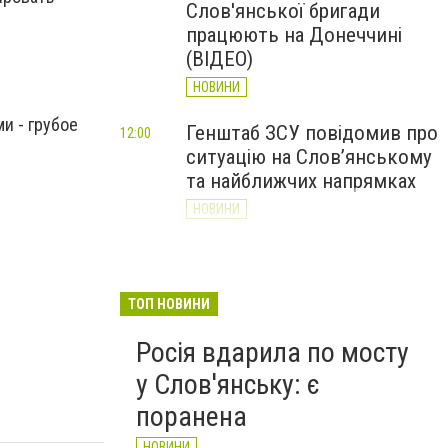
Слов'янської бригади
працюють на Донеччині
(ВІДЕО)
НОВИНИ
и - грубое
Генштаб ЗСУ повідомив про
12:00
ситуацію на Слов’янському
та найближчих напрямках
НОВИНИ
Слов’янськ обстріляли 13
11:18
разів за добу. Хроніка
великої війни: 7 серпня
ТОП НОВИНИ
НОВИНИ
Росія вдарила по мосту
у Слов'янську: є
поранена
НОВИНИ