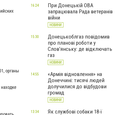
При Донецькій ОВА
16:24
рийских
запрацювала Рада ветеранів
війни
НОВИНИ
Донецькоблгаз повідомив
15:30
про планові роботи у
Слов’янську: де відключать
газ
НОВИНИ
1, органы
«Армія відновлення» на
14:55
Донеччині: тисячі людей
долучилися до відбудови
к находке
громад
НОВИНИ
Як службові собаки 18-ї
13:34
ировать