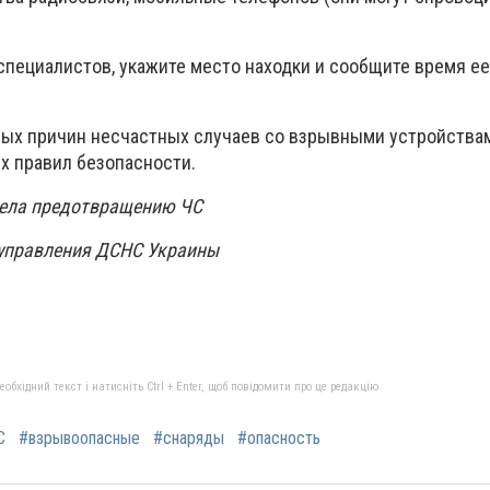
специалистов, укажите место находки и сообщите время ее
ных причин несчастных случаев со взрывными устройствам
 правил безопасности.
дела предотвращению ЧС
 управления ДСНС Украины
бхідний текст і натисніть Ctrl + Enter, щоб повідомити про це редакцію
С
#взрывоопасные
#снаряды
#опасность