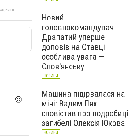
 оцінити
Новий
головнокомандувач
Драпатий уперше
доповів на Ставці:
особлива увага —
Слов'янську
НОВИНИ
Машина підірвалася на
🙂
міні: Вадим Лях
сповістив про подробиці
загибелі Олексія Юкова
НОВИНИ