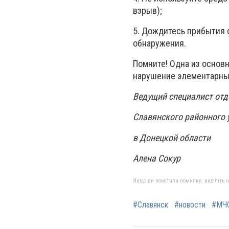
взрыв);
5. Дождитесь прибытия 
обнаружения.
Помните! Одна из основ
нарушение элементарных
Ведущий специалист от
Славянского районного
в Донецкой области
Алена Сокур
Якщо ви помітили помилку, виділіть нео
#Славянск
#новости
#МЧ