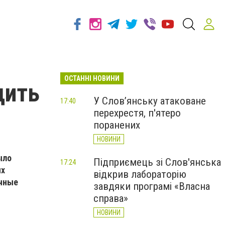
ОСТАННІ НОВИНИ
дить
У Слов’янську атаковане
17:40
перехрестя, п'ятеро
поранених
НОВИНИ
ыло
Підприємець зі Слов'янська
17:24
ых
відкрив лабораторію
учные
завдяки програмі «Власна
справа»
НОВИНИ