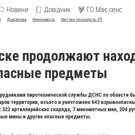
Новини
Довідник
ГО Має сенс
я
Довідкова
Нерухомість
Звіт про прозорість JTI
ске продолжают нахо
пасные предметы
рудниками пиротехнической службы ДСНС по области б
аров территории, изъято и уничтожено 643 взрывоопасн
: 322 артиллерийских снаряда, 7 минометных мин, 204 р
вые мины и другие опасные предметы.