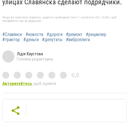
улицах Славянска сделают подрядчики.
Якщо ви помітили помилку, виділіть необхідний текст і натисніть Ctrl + Enter, щоб
повідомити про це редакцію
#Славянск
#новости
#дороги
#ремонт
#рециклер
#трактор
#деньги
#депутаты
#виброплита
Лідія Хаустова
Головна редакторка
0,0
Авторизуйтесь
, щоб оцінити