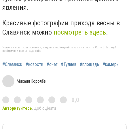
явления.
Красивые фотографии прихода весны в
Славянск можно
посмотреть здесь
.
Якщо ви помітили помилку, виділіть необхідний текст і натисніть Ctrl + Enter, щоб
повідомити про це редакцію
#Славянск
#новости
#снег
#Гуляев
#площадь
#камеры
Михаил Королёв
0,0
Авторизуйтесь
, щоб оцінити