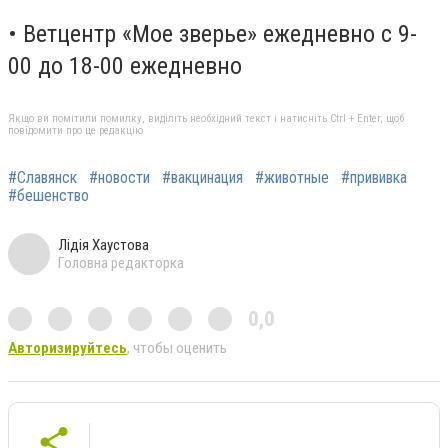
• Ветцентр «Мое зверье» ежедневно с 9-
00 до 18-00 ежедневно
Якщо ви помітили помилку, виділіть необхідний текст і натисніть Ctrl + Enter, щоб
повідомити про це редакцію
#Славянск
#новости
#вакцинация
#животные
#прививка
#бешенство
Лідія Хаустова
Головна редакторка
0,0
Авторизируйтесь
, чтобы оценить