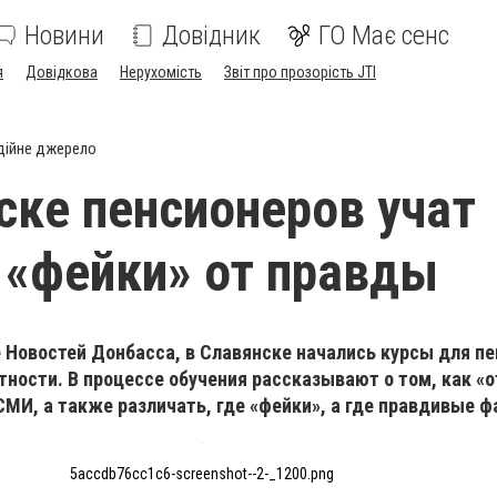
Новини
Довідник
ГО Має сенс
я
Довідкова
Нерухомість
Звіт про прозорість JTI
дійне джерело
ске пенсионеров учат
 «фейки» от правды
 Новостей Донбасса, в Славянске начались курсы для пе
тности. В процессе обучения рассказывают о том, как «
МИ, а также различать, где «фейки», а где правдивые ф
5accdb76cc1c6-screenshot--2-_1200.png