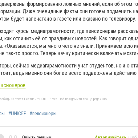
одвержены формированию ложных мнений, если об этом го
ормации. Даже очевидные факты они готовы подменить на
ом будет напечатано в газете или сказано по телевизору.
оходят курсы медиаграмотности, где пенсионерам рассказ
м, как отличить её от правдивых новостей. Как говорит одна
а: «Оказывается, мы много чего не знали. Принимаем всю 
 не так-то просто. Теперь начну критически включать мозги»
торы, сейчас медиагарамотности учат студентов, но и о с
стоит, ведь именно они более всего подвержены действию
енсионеров
бхідний текст і натисніть Ctrl + Enter, щоб повідомити про це редакцію
сы
#UNICEF
#пенсионеры
0,0
Оцініть першим
Авторизуйтесь
, щоб