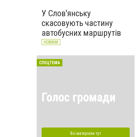
У Слов'янську
скасовують частину
автобусних маршрутів
НОВИНИ
СПЕЦТЕМА
Голос громади
Всі матеріали тут