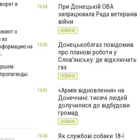
ворят в
При Донецькій ОВА
16:24
запрацювала Рада ветеранів
війни
НОВИНИ
ывают о
 из
Донецькоблгаз повідомив
15:30
информацию на
про планові роботи у
.
Слов’янську: де відключать
таршем
газ
 пропаганды.
НОВИНИ
«Армія відновлення» на
14:55
Донеччині: тисячі людей
долучилися до відбудови
громад
НОВИНИ
Як службові собаки 18-ї
13:34
 оцінити