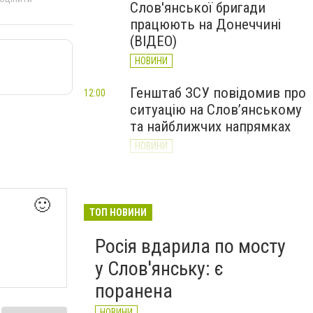
Слов'янської бригади
працюють на Донеччині
(ВІДЕО)
НОВИНИ
Генштаб ЗСУ повідомив про
12:00
ситуацію на Слов’янському
та найближчих напрямках
НОВИНИ
Слов’янськ обстріляли 13
11:18
разів за добу. Хроніка
🙂
великої війни: 7 серпня
ТОП НОВИНИ
НОВИНИ
Росія вдарила по мосту
у Слов'янську: є
поранена
НОВИНИ