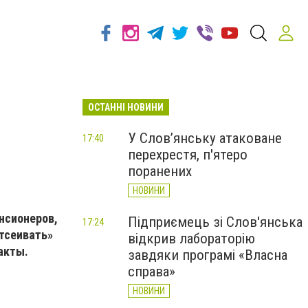
ОСТАННІ НОВИНИ
У Слов’янську атаковане
17:40
перехрестя, п'ятеро
поранених
НОВИНИ
нсионеров,
Підприємець зі Слов'янська
17:24
отсеивать»
відкрив лабораторію
акты.
завдяки програмі «Власна
справа»
НОВИНИ