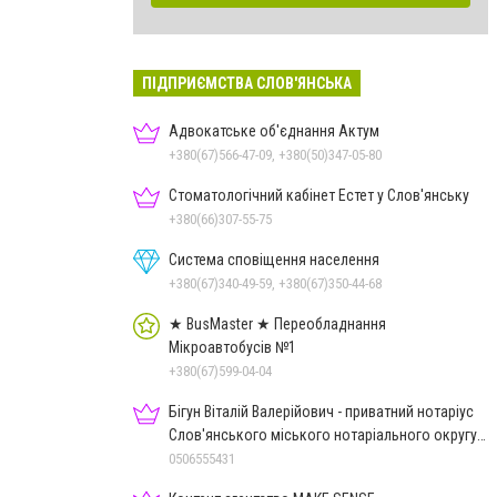
ПІДПРИЄМСТВА СЛОВ'ЯНСЬКА
Адвокатське об'єднання Актум
+380(67)566-47-09, +380(50)347-05-80
Стоматологічний кабінет Естет у Слов'янську
+380(66)307-55-75
Система сповіщення населення
+380(67)340-49-59, +380(67)350-44-68
★ BusMaster ★ Переобладнання
Мікроавтобусів №1
+380(67)599-04-04
Бігун Віталій Валерійович - приватний нотаріус
Слов'янського міського нотаріального округу
Дон.обл.
0506555431