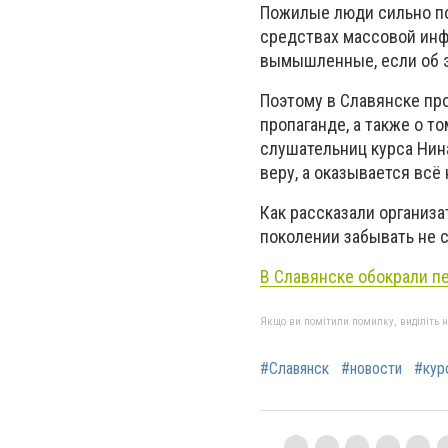
Пожилые люди сильно п
средствах массовой инф
вымышленные, если об эт
Поэтому в Славянске пр
пропаганде, а также о то
слушательниц курса Нин
веру, а оказывается всё
Как рассказали организа
поколении забывать не 
В Славянске обокрали п
Якщо ви помітили помилку, виділіть нео
#Славянск
#новости
#кур