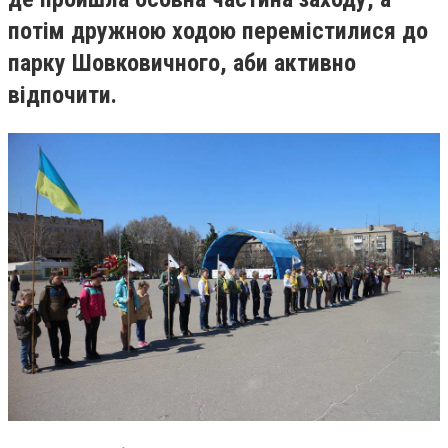
потім дружною ходою перемістилися до
парку Шовковичного, аби активно
відпочити.