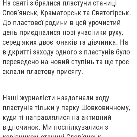
На святі зібралися пластуни станиці
Словʼянськ, Краматорськ та Святогірськ.
До пластової родини в цей урочистий
день приєдналися нові учасники руху,
серед яких двоє юнаків та дівчинка. На
відкритті заходу одного з пластунів було
переведено на новий ступінь та ще троє
склали пластову присягу.
Наші журналісти наздогнали ходу
пластунів тільки у парку Шовковичному,
куди ті направлялися на активний
відпочинок. Ми поспілкувалися з
керівником станиці Словʼянськ