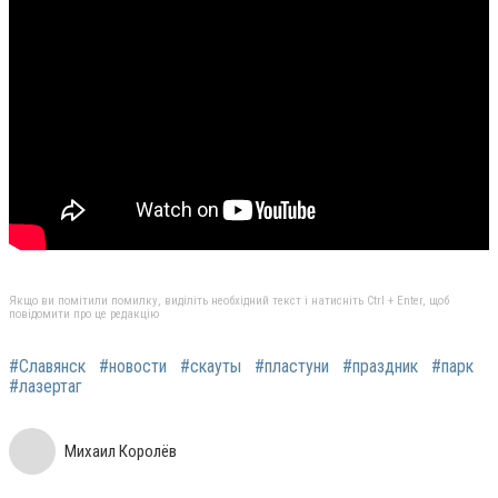
Якщо ви помітили помилку, виділіть необхідний текст і натисніть Ctrl + Enter, щоб
повідомити про це редакцію
#Славянск
#новости
#скауты
#пластуни
#праздник
#парк
#лазертаг
Михаил Королёв