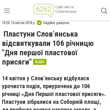
18:20, 16 квітня 2018 р.
Надійне джерело
Пластуни Словʼянська
відсвяткували 106 річницю
"Дня першої пластової
присяги"
ВІДЕО
14 квітня у Словʼянську відбулася
урочиста подія, приурочена до 106
річниці «Дня Першої пластової присяги».
Пластуни зібралися на Соборній площі,
де пройшла осовна частина заходу, а