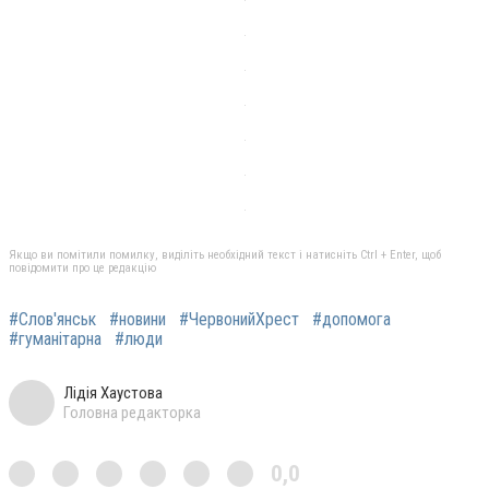
Якщо ви помітили помилку, виділіть необхідний текст і натисніть Ctrl + Enter, щоб
повідомити про це редакцію
#Слов'янськ
#новини
#ЧервонийХрест
#допомога
#гуманітарна
#люди
Лідія Хаустова
Головна редакторка
0,0