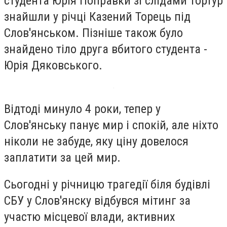
студента Юрія Поправки зі слідами тортур
знайшли у річці Казений Торець під
Слов'янськом. Пізніше також було
знайдено тіло друга вбитого студента -
Юрія Дяковського.
Відтоді минуло 4 роки, тепер у
Слов'янську панує мир і спокій, але ніхто
ніколи не забуде, яку ціну довелося
заплатити за цей мир.
Сьогодні у річницю трагедії біля будівлі
СБУ у Слов'янску відбувся мітинг за
участю місцевої влади, активних