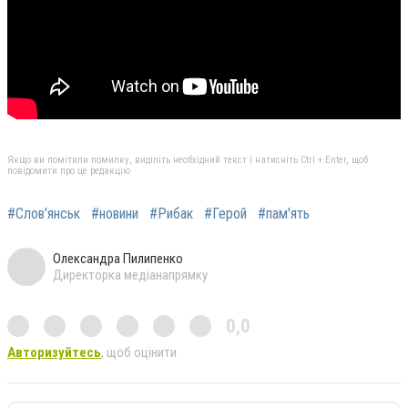
Якщо ви помітили помилку, виділіть необхідний текст і натисніть Ctrl + Enter, щоб
повідомити про це редакцію
#Слов'янськ
#новини
#Рибак
#Герой
#пам'ять
Олександра Пилипенко
Директорка медіанапрямку
0,0
Авторизуйтесь
, щоб оцінити