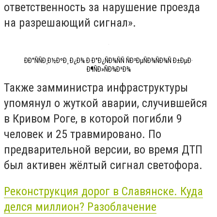
ответственность за нарушение проезда
на разрешающий сигнал».
ÐÐ°ÑÑÐ¸Ð½ÐºÐ¸ Ð¿Ð¾ Ð·Ð°Ð¿ÑÐ¾ÑÑ ÑÐ²ÐµÑÐ¾ÑÐ¾Ñ Ð±ÐµÐ·
Ð¶ÑÐ»ÑÐ¾Ð³Ð¾
Также замминистра инфраструктуры
упомянул о жуткой аварии, случившейся
в Кривом Роге, в которой погибли 9
человек и 25 травмировано. По
предварительной версии, во время ДТП
был активен жёлтый сигнал светофора.
Реконструкция дорог в Славянске. Куда
делся миллион? Разоблачение