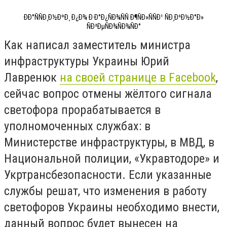
ÐÐ°ÑÑÐ¸Ð½ÐºÐ¸ Ð¿Ð¾ Ð·Ð°Ð¿ÑÐ¾ÑÑ Ð¶ÑÐ»ÑÑÐ¹ ÑÐ¸Ð³Ð½Ð°Ð»
ÑÐ²ÐµÑÐ¾ÑÐ¾ÑÐ°
Как написал заместитель министра
инфраструктуры Украины Юрий
Лавренюк
на своей странице в Facebook
,
сейчас вопрос отмены жёлтого сигнала
светофора прорабатывается в
уполномоченных службах: в
Министерстве инфраструктуры, в МВД, в
Национальной полиции, «Укравтодоре» и
Укртрансбезопасности. Если указанные
службы решат, что изменения в работу
светофоров Украины необходимо внести,
данный вопрос будет вынесен на