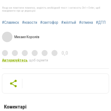
Якщо ви помітили помилку, виділіть необхідний текст і натисніть Ctrl + Enter, щоб
повідомити про це редакцію
#Славянск
#новости
#светофор
#жёлтый
#отмена
#ДТП
Михаил Королёв
0,0
Авторизуйтесь
, щоб оцінити
Коментарі