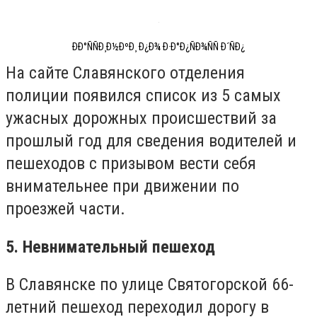
ÐÐ°ÑÑÐ¸Ð½ÐºÐ¸ Ð¿Ð¾ Ð·Ð°Ð¿ÑÐ¾ÑÑ Ð´ÑÐ¿
На сайте Славянского отделения
полиции появился список из 5 самых
ужасных дорожных происшествий за
прошлый год для сведения водителей и
пешеходов с призывом вести себя
внимательнее при движении по
проезжей части.
5. Невнимательный пешеход
В Славянске по улице Святогорской 66-
летний пешеход переходил дорогу в