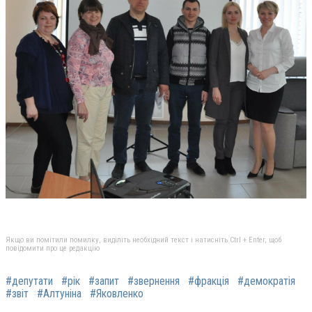
Якщо ви помітили помилку, виділіть необхідний текст і натисніть Ctrl + Enter, щоб
повідомити про це редакцію
#депутати
#рік
#запит
#звернення
#фракція
#демократія
#звіт
#Алтуніна
#Яковленко