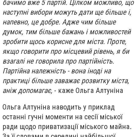
бачимо вже 5 партій. Цілком можливо, що
наступні вибори можуть дати ще більше і,
напевно, це добре. Адже чим більше
думок, тим більше бажань і можливостей
зробити щось корисне для міста. Проте,
якщо говорити про місцевий рівень, я би
взагалі не говорила про партійність.
Партійна належність - вона іноді на
практиці більше заважає розвитку міста,
аніж допомагає,
- каже Ольга Алтуніна
Ольга Алтуніна наводить у приклад
останні гучні моменти на сесії міської
ради щодо приватизації міського майна.
За її словами в середині найбільшої