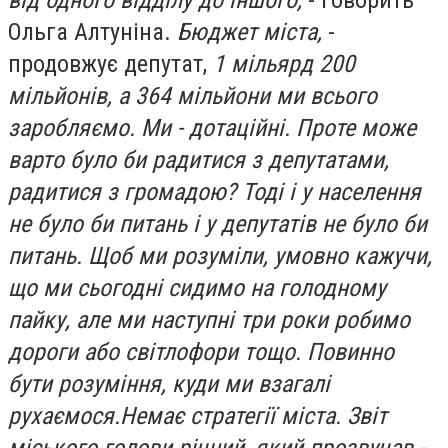
від одного відділу до іншого,
- говорить
Ольга Алтуніна.
Бюджет міста,
-
продовжує депутат,
1 мільярд 200
мільйонів, а 364 мільйони ми всього
заробляємо. Ми - дотаційні. Проте може
варто було би радитися з депутатами,
радитися з громадою? Тоді і у населення
не було би питань і у депутатів не було би
питань. Щоб ми розуміли, умовно кажучи,
що ми сьогодні сидимо на голодному
пайку, але ми наступні три роки робимо
дороги або світлофори тощо. Повинно
бути розуміння, куди ми взагалі
рухаємося.
Немає стратегії міста. Звіт