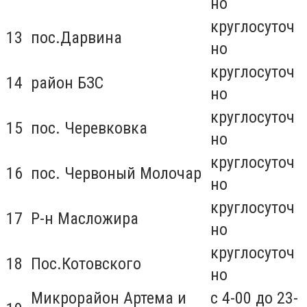
но
круглосуточ
13
пос.Дарвина
но
круглосуточ
14
район БЗС
но
круглосуточ
15
пос. Черевковка
но
круглосуточ
16
пос. Червоный Молочар
но
круглосуточ
17
Р-н Масложира
но
круглосуточ
18
Пос.Котовского
но
Микрорайон Артема и
с 4-00 до 23-