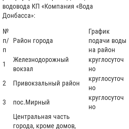
водовода КП «Компания «Вода
Донбасса»:
№
График
п/
Район города
подачи воды
п
на район
Железнодорожный
круглосуточ
1
вокзал
но
круглосуточ
2
Привокзальный район
но
круглосуточ
3
пос.Мирный
но
Центральная часть
города, кроме домов,