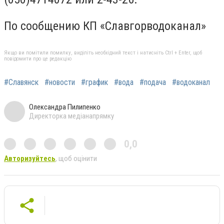
По сообщению КП «Славгорводоканал»
Якщо ви помітили помилку, виділіть необхідний текст і натисніть Ctrl + Enter, щоб
повідомити про це редакцію
#Славянск
#новости
#график
#вода
#подача
#водоканал
Олександра Пилипенко
Директорка медіанапрямку
0,0
Авторизуйтесь
, щоб оцінити