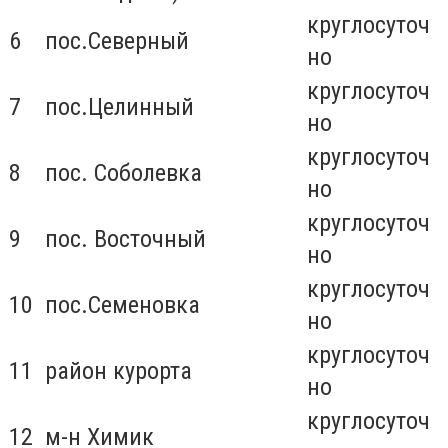
круглосуточ
6
пос.Северный
но
круглосуточ
7
пос.Целинный
но
круглосуточ
8
пос. Соболевка
но
круглосуточ
9
пос. Восточный
но
круглосуточ
10
пос.Семеновка
но
круглосуточ
11
район курорта
но
круглосуточ
12
м-н Химик