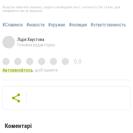
Якщо ви помітили помилку, виділіть необхідний текст і натисніть Ctrl + Enter, щоб
повідомити про це редакцію
#Славянск
#новости
#оружие
#полиция
#ответственность
Лідія Хаустова
Головна редакторка
0,0
Авторизуйтесь
, щоб оцінити
Коментарі