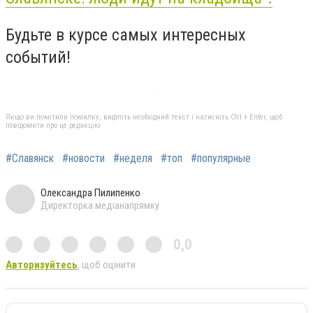
Будьте в курсе самых интересных
событий!
Якщо ви помітили помилку, виділіть необхідний текст і натисніть Ctrl + Enter, щоб
повідомити про це редакцію
#Славянск
#новости
#неделя
#топ
#популярные
Олександра Пилипенко
Директорка медіанапрямку
0,0
Авторизуйтесь
, щоб оцінити