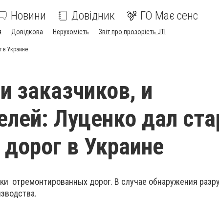
Новини
Довідник
ГО Має сенс
я
Довідкова
Нерухомість
Звіт про прозорість JTI
г в Украине
и заказчиков, и
елей: Луценко дал ста
 дорог в Украине
рки отремонтированных дорог. В случае обнаружения разр
зводства.