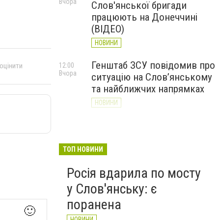
Вчора
Слов'янської бригади
працюють на Донеччині
(ВІДЕО)
НОВИНИ
Генштаб ЗСУ повідомив про
12:00
 оцінити
Вчора
ситуацію на Слов’янському
та найближчих напрямках
НОВИНИ
Слов’янськ обстріляли 13
11:18
Вчора
разів за добу. Хроніка
великої війни: 7 серпня
ТОП НОВИНИ
НОВИНИ
Росія вдарила по мосту
у Слов'янську: є
поранена
🙂
НОВИНИ