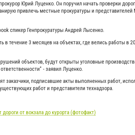
прокурор Юрий Луценко. Он поручил начать проверки дорог
ланирую привлечь местные прокуратуры и представителей
book спикер Генпрокуратуры Андрей Лысенко.
ь в течение 3 месяцев на объектах, где велись работы в 2
зрушений объектов, будут открыты уголовные производств
ответственности" - заявил Луценко.
ят заказчики, подписавшие акты выполненных работ, испо
уществующих работ и представители технадзора.
 дороги от вокзала до курорта (фотофакт)