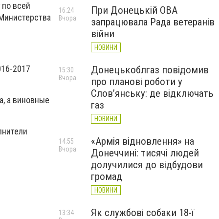
 по всей
При Донецькій ОВА
16:24
 Министерства
Вчора
запрацювала Рада ветеранів
війни
НОВИНИ
016-2017
Донецькоблгаз повідомив
15:30
Вчора
про планові роботи у
Слов’янську: де відключать
а, а виновные
газ
НОВИНИ
лнители
«Армія відновлення» на
14:55
Вчора
Донеччині: тисячі людей
долучилися до відбудови
громад
НОВИНИ
Як службові собаки 18-ї
13:34