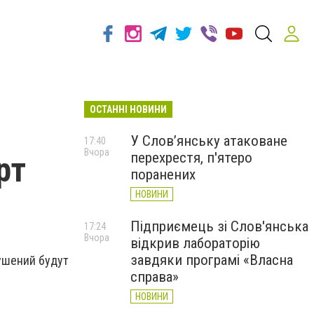
ОСТАННІ НОВИНИ
У Слов’янську атаковане
17:40
Вчора
перехрестя, п'ятеро
рт
поранених
НОВИНИ
Підприємець зі Слов'янська
17:24
Вчора
відкрив лабораторію
завдяки програмі «Власна
ушений будут
справа»
НОВИНИ