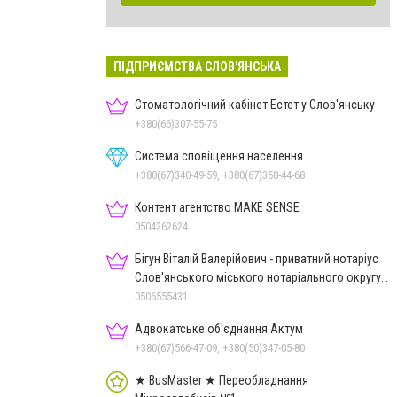
ПІДПРИЄМСТВА СЛОВ'ЯНСЬКА
Стоматологічний кабінет Естет у Слов'янську
+380(66)307-55-75
Система сповіщення населення
+380(67)340-49-59, +380(67)350-44-68
Контент агентство MAKE SENSE
0504262624
Бігун Віталій Валерійович - приватний нотаріус
Слов'янського міського нотаріального округу
Дон.обл.
0506555431
Адвокатське об'єднання Актум
+380(67)566-47-09, +380(50)347-05-80
★ BusMaster ★ Переобладнання