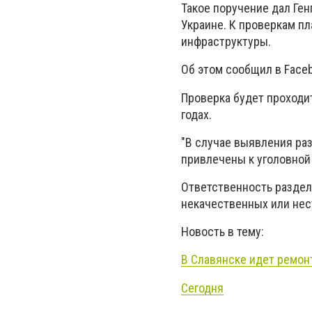
Такое поручение дал Ген
Украине. К проверкам п
инфраструктуры.
Об этом сообщил в Face
Проверка будет проходит
годах.
"В случае выявления ра
привлечены к уголовной 
Ответственность раздел
некачественных или нес
Новость в тему:
В Славянске идет ремонт
Сегодня