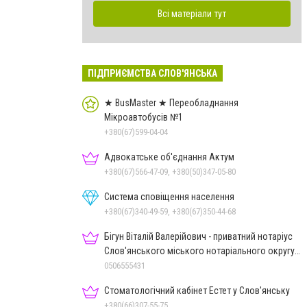
Всі матеріали тут
ПІДПРИЄМСТВА СЛОВ'ЯНСЬКА
★ BusMaster ★ Переобладнання
Мікроавтобусів №1
+380(67)599-04-04
Адвокатське об'єднання Актум
+380(67)566-47-09, +380(50)347-05-80
Система сповіщення населення
+380(67)340-49-59, +380(67)350-44-68
Бігун Віталій Валерійович - приватний нотаріус
Слов'янського міського нотаріального округу
Дон.обл.
0506555431
Стоматологічний кабінет Естет у Слов'янську
+380(66)307-55-75