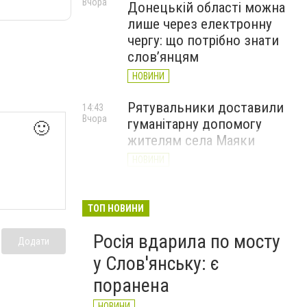
Вчора
Донецькій області можна
лише через електронну
чергу: що потрібно знати
слов’янцям
НОВИНИ
Рятувальники доставили
14:43
Вчора
гуманітарну допомогу
🙂
жителям села Маяки
НОВИНИ
«Я і Донеччина»: стартувала
13:52
Вчора
онлайн-акція до Дня молоді
ТОП НОВИНИ
НОВИНИ
Росія вдарила по мосту
Додати
у Слов'янську: є
поранена
НОВИНИ