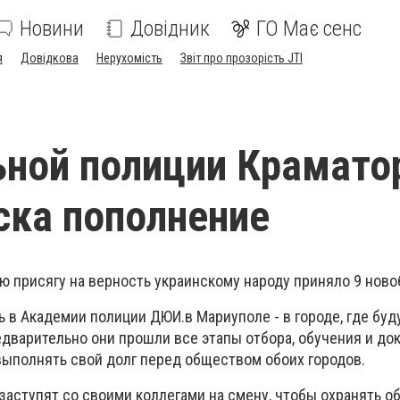
Новини
Довідник
ГО Має сенс
я
Довідкова
Нерухомість
Звіт про прозорість JTI
ьной полиции Крамато
ска пополнение
ю присягу на верность украинскому народу приняло 9 ново
 в Академии полиции ДЮИ.в Мариуполе - в городе, где бу
дварительно они прошли все этапы отбора, обучения и док
выполнять свой долг перед обществом обоих городов.
заступят со своими коллегами на смену, чтобы охранять 