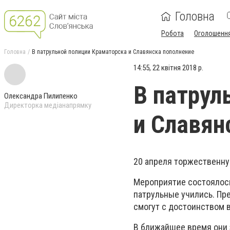
Головна
Робота
Оголошенн
Головна
В патрульной полиции Краматорска и Славянска пополнение
14:55, 22 квітня 2018 р.
В патрул
Олександра Пилипенко
Директорка медіанапрямку
и Славян
20 апреля торжественну
Мероприятие состоялось
патрульные учились. Пре
смогут с достоинством 
В ближайшее время они 