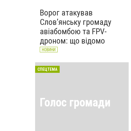
Ворог атакував
Слов’янську громаду
авіабомбою та FPV-
дроном: що відомо
НОВИНИ
СПЕЦТЕМА
Голос громади