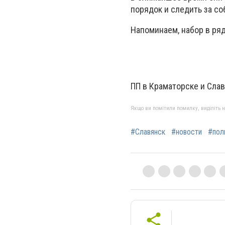
порядок и следить за с
Напоминаем, набор в ря
ПП в Краматорске и Сла
Якщо ви помітили помилку, виділіть нео
#Славянск
#новости
#пол