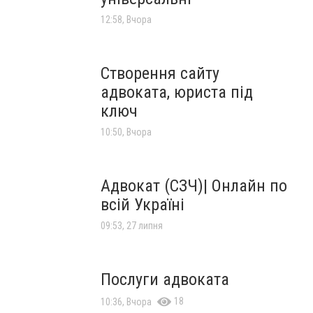
12:58, Вчора
Створення сайту
адвоката, юриста під
ключ
10:50, Вчора
Адвокат (СЗЧ)| Онлайн по
всій Україні
09:53, 27 липня
Послуги адвоката
18
10:36, Вчора