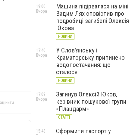
Машина підірвалася на міні:
19:00
Вчора
Вадим Лях сповістив про
подробиці загибелі Олексія
Юкова
НОВИНИ
У Слов'янську і
17:40
Вчора
Краматорську припинено
водопостачання: що
сталося
НОВИНИ
Загинув Олексій Юков,
17:09
Вчора
керівник пошукової групи
 оцінити
«Плацдарм»
СТАТТІ
Оформити паспорт у
15:43