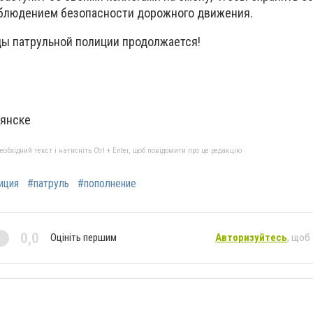
облюдением безопасности дорожного движения.
ды патрульной полиции продолжается!
вянске
бхідний текст і натисніть Ctrl + Enter, щоб повідомити про це редакцію
иция
#патруль
#пополнение
0,0
Оцініть першим
Авторизуйтесь
, щоб