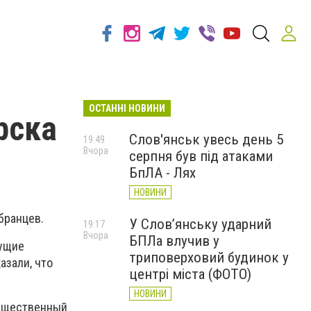
ОСТАННІ НОВИНИ
рска
Слов'янськ увесь день 5
19:49
Вчора
серпня був під атаками
БпЛА - Лях
НОВИНИ
бранцев.
У Слов’янську ударний
19:17
Вчора
БПЛа влучив у
дущие
триповерховий будинок у
азали, что
центрі міста (ФОТО)
НОВИНИ
общественный