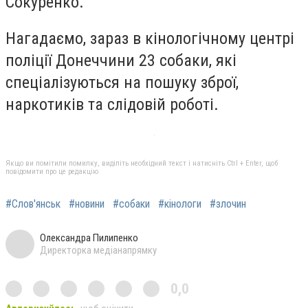
Сокуренко.
Нагадаємо, зараз в кінологічному центрі
поліції Донеччини 23 собаки, які
спеціалізуються на пошуку зброї,
наркотиків та слідовій роботі.
Якщо ви помітили помилку, виділіть необхідний текст і натисніть Ctrl + Enter, щоб
повідомити про це редакцію
#Слов'янськ
#новини
#собаки
#кінологи
#злочин
Олександра Пилипенко
Директорка медіанапрямку
0,0