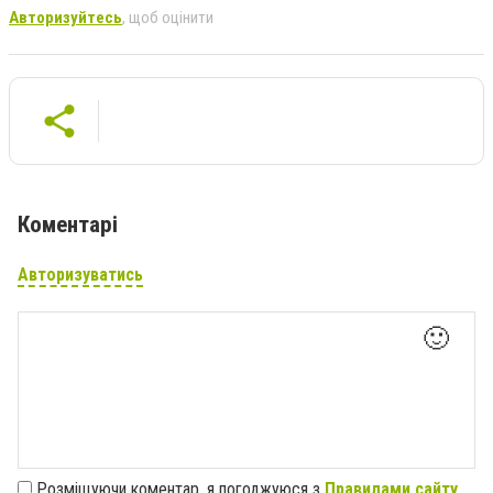
Авторизуйтесь
, щоб оцінити
Коментарі
Авторизуватись
🙂
Розміщуючи коментар, я погоджуюся з
Правилами сайту