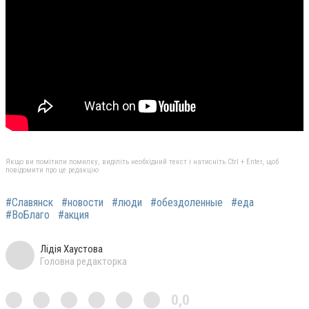
Якщо ви помітили помилку, виділіть необхідний текст і натисніть Ctrl + Enter, щоб
повідомити про це редакцію
#Славянск
#новости
#люди
#обездоленные
#еда
#ВоБлаго
#акция
Лідія Хаустова
Головна редакторка
0,0