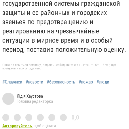
государственной системы гражданской
защиты и ее районных и городских
звеньев по предотвращению и
реагированию на чрезвычайные
ситуации в мирное время и в особый
период, поставив положительную оценку.
Якщо ви помітили помилку, виділіть необхідний текст і натисніть Ctrl + Enter, щоб
повідомити про це редакцію
#Славянск
#новости
#безопасность
#пожар
#люди
Лідія Хаустова
Головна редакторка
0,0
Авторизуйтесь
, щоб оцінити