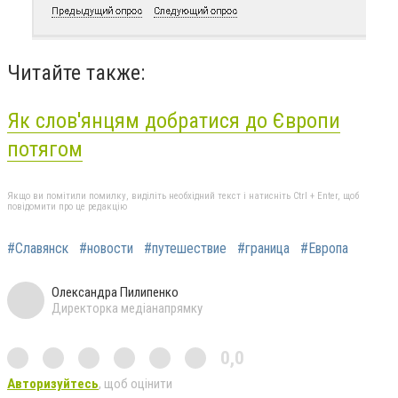
Читайте также:
Як слов'янцям добратися до Європи
потягом
Якщо ви помітили помилку, виділіть необхідний текст і натисніть Ctrl + Enter, щоб
повідомити про це редакцію
#Славянск
#новости
#путешествие
#граница
#Европа
Олександра Пилипенко
Директорка медіанапрямку
0,0
Авторизуйтесь
, щоб оцінити