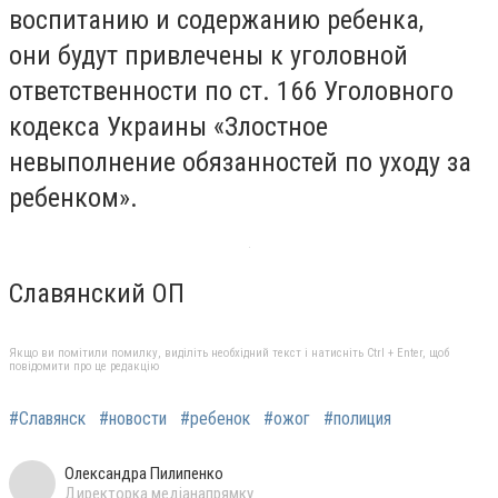
воспитанию и содержанию ребенка,
они будут привлечены к уголовной
ответственности по ст. 166 Уголовного
кодекса Украины «Злостное
невыполнение обязанностей по уходу за
ребенком».
Славянский ОП
Якщо ви помітили помилку, виділіть необхідний текст і натисніть Ctrl + Enter, щоб
повідомити про це редакцію
#Славянск
#новости
#ребенок
#ожог
#полиция
Олександра Пилипенко
Директорка медіанапрямку