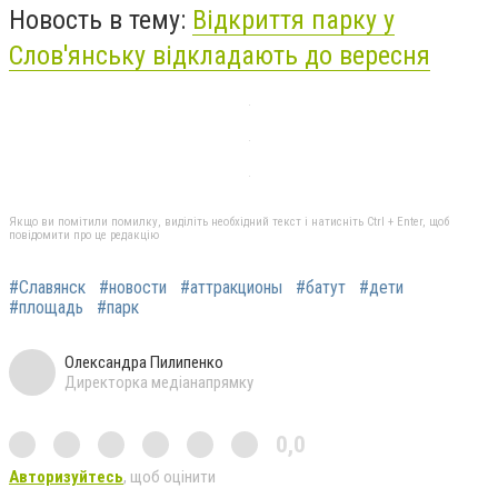
Новость в тему:
Відкриття парку у
Слов'янську відкладають до вересня
Якщо ви помітили помилку, виділіть необхідний текст і натисніть Ctrl + Enter, щоб
повідомити про це редакцію
#Славянск
#новости
#аттракционы
#батут
#дети
#площадь
#парк
Олександра Пилипенко
Директорка медіанапрямку
0,0
Авторизуйтесь
, щоб оцінити