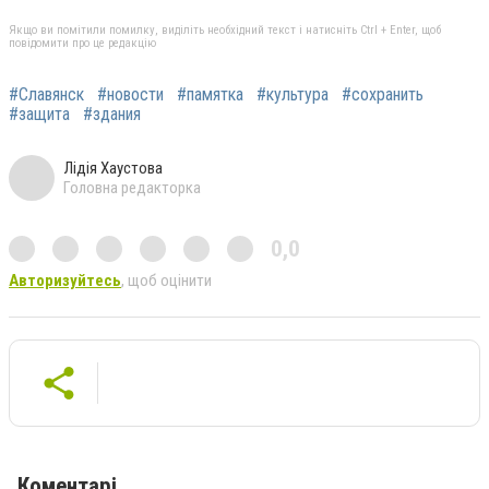
Якщо ви помітили помилку, виділіть необхідний текст і натисніть Ctrl + Enter, щоб
повідомити про це редакцію
#Славянск
#новости
#памятка
#культура
#сохранить
#защита
#здания
Лідія Хаустова
Головна редакторка
0,0
Авторизуйтесь
, щоб оцінити
Коментарі