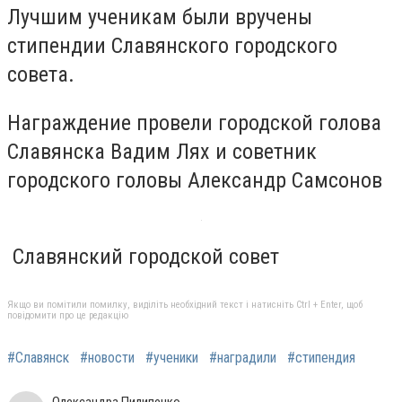
Лучшим ученикам были вручены
стипендии Славянского городского
совета.
Награждение провели городской голова
Славянска Вадим Лях и советник
городского головы Александр Самсонов
Славянский городской совет
Якщо ви помітили помилку, виділіть необхідний текст і натисніть Ctrl + Enter, щоб
повідомити про це редакцію
#Славянск
#новости
#ученики
#наградили
#стипендия
Олександра Пилипенко